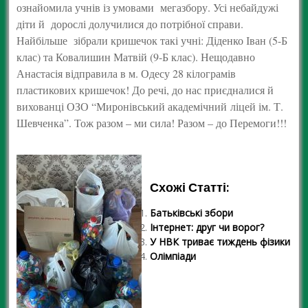
ознайомила учнів із умовами мегазбору. Усі небайдужі
діти й дорослі долучилися до потрібної справи.
Найбільше зібрали кришечок такі учні: Діденко Іван (5-Б
клас) та Ковалишин Матвій (9-Б клас). Нещодавно
Анастасія відправила в м. Одесу 28 кілограмів
пластикових кришечок! До речі, до нас приєдналися й
вихованці ОЗО “Миронівський академічний ліцей ім. Т.
Шевченка”. Тож разом – ми сила! Разом – до Перемоги!!!
Схожі Статті:
Батьківські збори
Інтернет: друг чи ворог?
У НВК триває тиждень фізики
Олімпіади