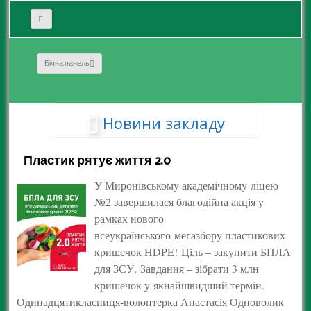
Бічна панель
Новини закладу
Пластик рятує життя 2.0
У Миронівському академічному ліцею
№2 завершилася благодійна акція у
рамках нового
всеукраїнського мегазбору пластикових
кришечок HDPE! Ціль – закупити БПЛА
для ЗСУ. Завдання – зібрати 3 млн
кришечок у якнайшвидший термін.
Одинадцятикласниця-волонтерка Анастасія Одноволик