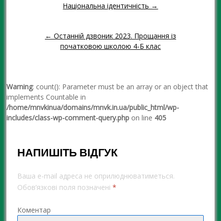
Національна ідентичність →
Навігація повідомленням
← Останній дзвоник 2023. Прощання із
початковою школою 4-Б клас
Warning
: count(): Parameter must be an array or an object that
implements Countable in
/home/mnvkinua/domains/mnvk.in.ua/public_html/wp-
includes/class-wp-comment-query.php
on line
405
НАПИШІТЬ ВІДГУК
Ваша e-mail адреса не оприлюднюватиметься.
Обов’язкові поля позначені
*
Коментар