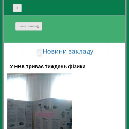
Бічна панель
Новини закладу
У НВК триває тиждень фізики