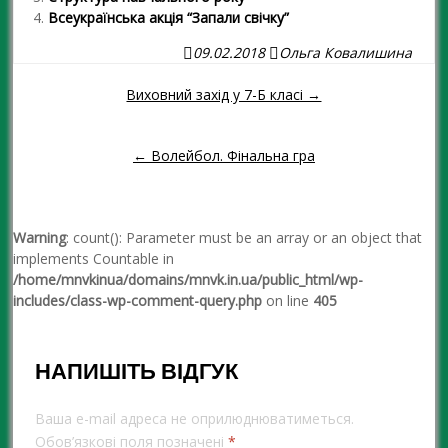
Всеукраїнська акція “Запали свічку”
09.02.2018
Ольга Ковалишина
Виховний захід у 7-Б класі →
Навігація повідомленням
← Волейбол. Фінальна гра
Warning
: count(): Parameter must be an array or an object that
implements Countable in
/home/mnvkinua/domains/mnvk.in.ua/public_html/wp-
includes/class-wp-comment-query.php
on line
405
НАПИШІТЬ ВІДГУК
Ваша e-mail адреса не оприлюднюватиметься.
Обов’язкові поля позначені
*