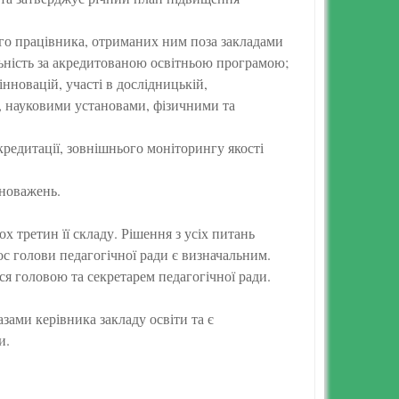
ого працівника, отриманих ним поза закладами
льність за акредитованою освітньою програмою;
нновацій, участі в дослідницькій,
и, науковими установами, фізичними та
редитації, зовнішнього моніторингу якості
вноважень.
 третин її складу. Рішення з усіх питань
лос голови педагогічної ради є визначальним.
я головою та секретарем педагогічної ради.
зами керівника закладу освіти та є
и.