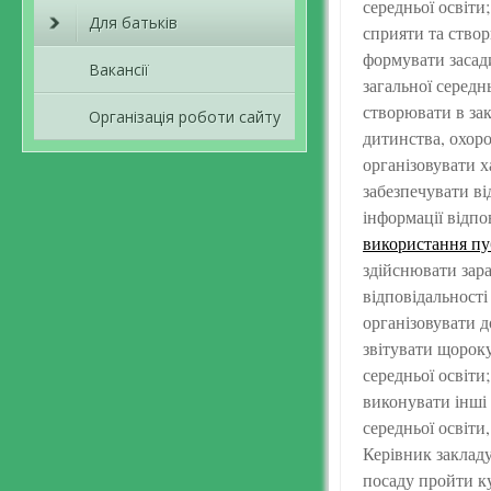
середньої освіти;
Для батьків
сприяти та створ
формувати засад
Вакансії
загальної середнь
створювати в зак
Організація роботи сайту
дитинства, охоро
організовувати 
забезпечувати ві
інформації відпо
використання пу
здійснювати зара
відповідальності
організовувати д
звітувати щороку
середньої освіти;
виконувати інші 
середньої освіт
Керівник закладу
посаду пройти ку