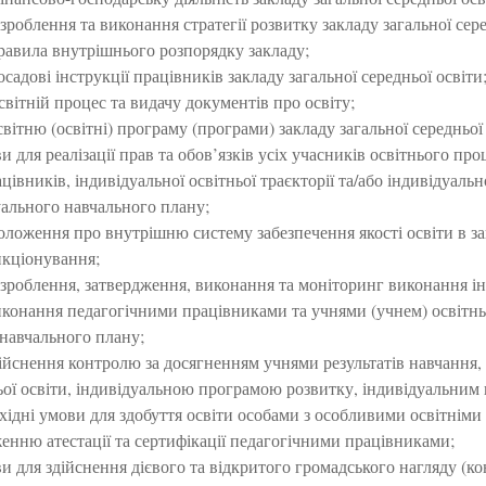
зроблення та виконання стратегії розвитку закладу загальної сере
равила внутрішнього розпорядку закладу;
садові інструкції працівників закладу загальної середньої освіти
світній процес та видачу документів про освіту;
вітню (освітні) програму (програми) закладу загальної середньої 
 для реалізації прав та обов’язків усіх учасників освітнього проц
цівників, індивідуальної освітньої траєкторії та/або індивідуаль
уального навчального плану;
ложення про внутрішню систему забезпечення якості освіти в закл
нкціонування;
озроблення, затвердження, виконання та моніторинг виконання ін
конання педагогічними працівниками та учнями (учнем) освітньо
 навчального плану;
дійснення контролю за досягненням учнями результатів навчання
ньої освіти, індивідуальною програмою розвитку, індивідуальним
ідні умови для здобуття освіти особами з особливими освітніми
енню атестації та сертифікації педагогічними працівниками;
 для здійснення дієвого та відкритого громадського нагляду (кон