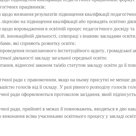
агогічних працівників;
 щодо визнання результатів підвищення кваліфікації педагогічн
 ліцензію на підвищення кваліфікації або провадять освітню дія
щодо впровадження в освітній процес педагогічного досвіду та і
й, інноваційній діяльності, співпраці з іншими закладами освіт
ами, які сприяють розвитку освіти;
проведення позапланового інституційного аудиту, громадської ак
ітньої діяльності закладу загальної середньої освіти;
итання, віднесені законом та/або статутом закладу освіти до її по
гічної ради є правомочним, якщо на ньому присутні не менше двох
шістю голосів від її складу. У разі рівного розподілу голосів го
чної ради оформлюються протоколом засідання, який підписуєтьс
чної ради, прийняті в межах її повноважень, вводяться в дію нака
 виконання всіма учасниками освітнього процесу у закладі освіт