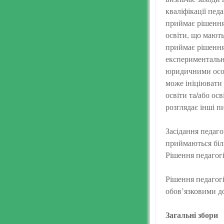
кваліфікації пед
приймає рішення
освіти, що мають
приймає рішення 
експериментальні
юридичними особ
може ініціювати 
освіти та/або осв
розглядає інші п
Засідання педаго
приймаються біль
Рішення педагогі
Рішення педагогі
обов’язковими до
Загальні збори