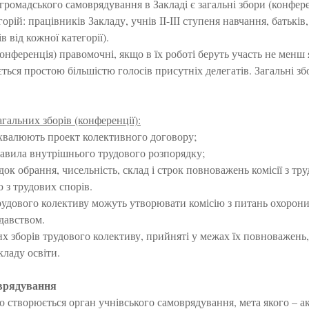
омадського самоврядування в Закладі є загальні збори (конферен
горій: працівників Закладу, учнів ІІ-ІІІ ступеня навчання, батькі
ів від кожної категорії).
конференція) правомочні, якщо в їх роботі беруть участь не менш 
ься простою більшістю голосів присутніх делегатів. Загальні з
альних зборів (конференції):
схвалюють проект колективного договору;
авила внутрішнього трудового розпорядку;
ок обрання, чисельність, склад і строк повноважень комісії з тру
 з трудових спорів.
трудового колективу можуть утворювати комісію з питань охорони
давством.
х зборів трудового колективу, прийняті у межах їх повноважень,
ладу освіти.
врядування
но створюється орган учнівського самоврядування, мета якого – 