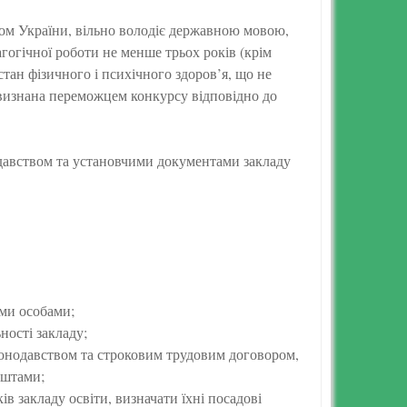
ном України, вільно володіє державною мовою,
агогічної роботи не менше трьох років (крім
стан фізичного і психічного здоров’я, що не
визнана переможцем конкурсу відповідно до
одавством та установчими документами закладу
ими особами;
ності закладу;
конодавством та строковим трудовим договором,
оштами;
в закладу освіти, визначати їхні посадові