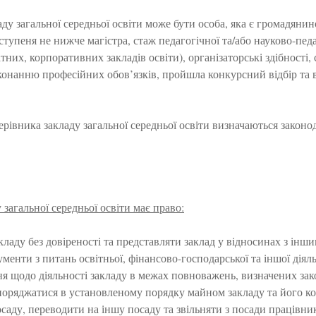
ду загальної середньої освіти може бути особа, яка є громадяни
ступеня не нижче магістра, стаж педагогічної та/або науково-пед
тних, корпоративних закладів освіти), організаторські здібності, 
онанню професійних обов’язків, пройшла конкурсний відбір та 
рівника закладу загальної середньої освіти визначаються закон
 загальної середньої освіти має право:
закладу без довіреності та представляти заклад у відносинах з інш
менти з питань освітньої, фінансово-господарської та іншої діяль
я щодо діяльності закладу в межах повноважень, визначених за
зпоряджатися в установленому порядку майном закладу та його к
саду, переводити на іншу посаду та звільняти з посади працівникі