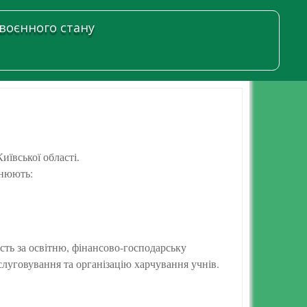
 воєнного стану
ївської області.
снюють:
ість за освітню, фінансово-господарську
бслуговування та організацію харчування учнів.