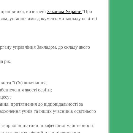
о працівника, визначені
Законом України
“Про
ством, установчими документами закладу освіти і
органу управління Закладом, до складу якого
а рік.
тати її (їх) виконання;
езпечення якості освіти;
цесу;
ння, притягнення до відповідальності за
заохочення учнів та інших учасників освітнього
 творчої ініціативи, професійної майстерності,
 та затверджує річний план підвищення