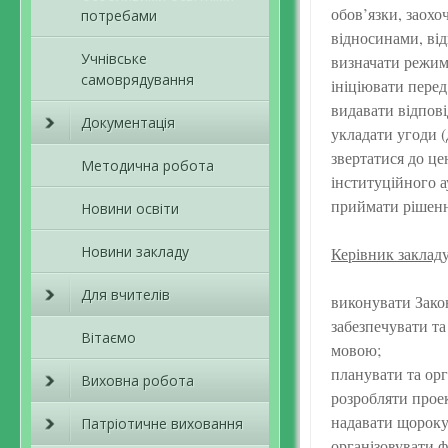
обов’язки, заохо
потребами
відносинами, від
Учнівське
визначати режим
самоврядування
ініціювати пере
видавати відпові
Документація
укладати угоди (
звертатися до це
Методична робота
інституційного а
приймати рішення
Новини освіти
Новини закладу
Керівник закладу
Для вчителів
виконувати Зако
забезпечувати та
Вітаємо
мовою;
планувати та орг
Виховна робота
розробляти прое
надавати щороку 
Патріотичне виховання
організовувати ф