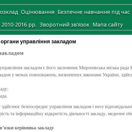
озклад
Оцінювання
Безпечне навчання під час
 2010-2016 рр.
Зворотний зв’язок
Мапа сайту
 органи управління закладом
 закладом
правління закладом є його засновник Миронівська міська рада Ки
ладом у межах повноважень, визначених законами України, здій
аду;
ада.
 здійснює безпосереднє управління закладом і несе відповідальн
орість та інформаційну відкритість діяльності закладу, медичне о
в’язки керівника закладу