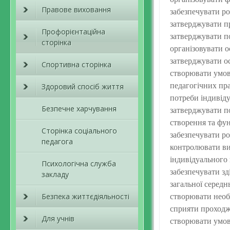
Правове виховання
забезпечувати ро
затверджувати п
Профорієнтаційна
затверджувати по
сторінка
організовувати о
затверджувати ос
Спортивна сторінка
створювати умови
педагогічних пра
Здоровий спосіб життя
потреби індивід
Безпечне харчування
затверджувати по
створення та фу
Сторінка соціального
забезпечувати р
педагога
контролювати ви
індивідуального
Психологічна служба
забезпечувати з
закладу
загальної серед
створювати необх
Безпека життєдіяльності
сприяти проходж
Для учнів
створювати умови