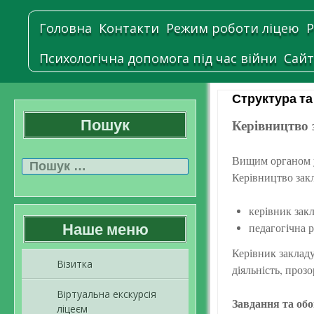
Головна
Контакти
Режим роботи ліцею
Р
Психологічна допомога під час війни
Сайт
Структура та
Пошук
Керівництво
Пошук:
Вищим органом у
Керівництво зак
керівник закл
Наше меню
педагогічна р
Керівник закладу
Візитка
діяльність, проз
Віртуальна екскурсія
Завдання та обо
ліцеєм