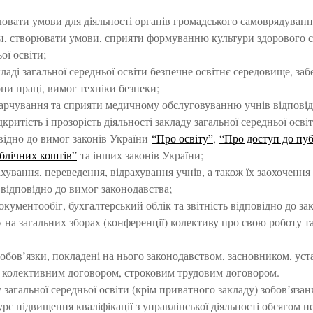
ювати умови для діяльності органів громадського самоврядування 
и, створювати умови, сприяти формуванню культури здорового сп
ої освіти;
ладі загальної середньої освіти безпечне освітнє середовище, 
ни праці, вимог техніки безпеки;
харчування та сприяти медичному обслуговуванню учнів відповід
дкритість і прозорість діяльності закладу загальної середньої ос
відно до вимог законів України
“Про освіту”
,
“Про доступ до пуб
блічних коштів”
та інших законів України;
хування, переведення, відрахування учнів, а також їх заохочення
 відповідно до вимог законодавства;
окументообіг, бухгалтерський облік та звітність відповідно до за
 на загальних зборах (конференції) колективу про свою роботу та
обов’язки, покладені на нього законодавством, засновником, ус
и, колективним договором, строковим трудовим договором.
 загальної середньої освіти (крім приватного закладу) зобов’яз
рс підвищення кваліфікації з управлінської діяльності обсягом 