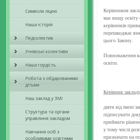
Керівником закла
Символи ліцею
має вищу освіту 
Наша історія
керівників прива
перешкоджає вик
Педколектив
цього Закону.
Учнівські колективи
Повноваження ке
освіти.
Наша гордість
Робота з обдарованими
дітьми
Керівник закладу
Наш заклад у ЗМІ
діяти від імені 
Структура та органи
підписувати доку
управління закладом
приймати рішенн
у тому числі ро
Навчання осіб з
призначати на по
особливими освітніми