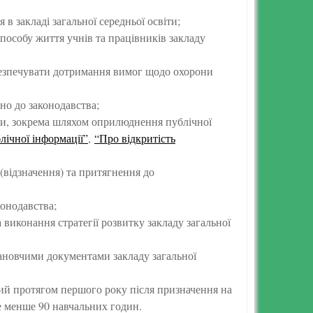
в закладі загальної середньої освіти;
особу життя учнів та працівників закладу
забезпечувати дотримання вимог щодо охорони
но до законодавства;
віти, зокрема шляхом оприлюднення публічної
лічної інформації”
,
“Про відкритість
 (відзначення) та притягнення до
конодавства;
 виконання стратегії розвитку закладу загальної
тановчими документами закладу загальної
аний протягом першого року після призначення на
не менше 90 навчальних годин.