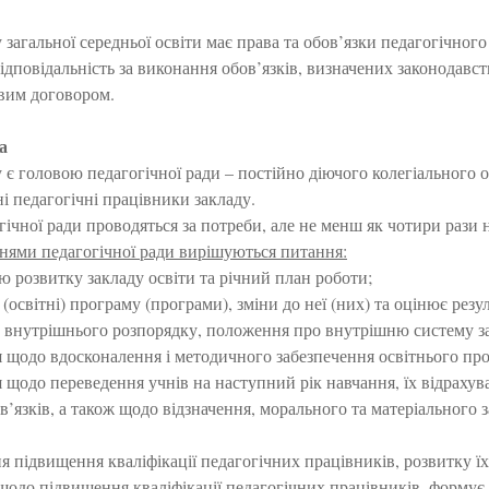
 загальної середньої освіти має права та обов’язки педагогічног
 відповідальність за виконання обов’язків, визначених законодав
вим договором.
а
 є головою педагогічної ради – постійно діючого колегіального 
ні педагогічні працівники закладу.
гічної ради проводяться за потреби, але не менш як чотири рази н
ями педагогічної ради вирішуються питання:
ю розвитку закладу освіти та річний план роботи;
освітні) програму (програми), зміни до неї (них) та оцінює резуль
 внутрішнього розпорядку, положення про внутрішню систему заб
 щодо вдосконалення і методичного забезпечення освітнього про
щодо переведення учнів на наступний рік навчання, їх відрахува
’язків, а також щодо відзначення, морального та матеріального 
я підвищення кваліфікації педагогічних працівників, розвитку їх
 щодо підвищення кваліфікації педагогічних працівників, формує