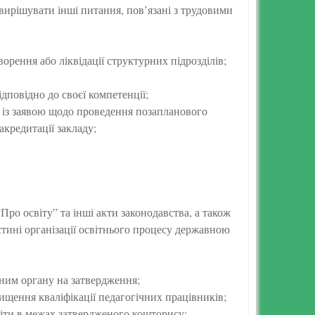
 вирішувати інші питання, пов’язані з трудовими
ення або ліквідації структурних підрозділів;
дповідно до своєї компетенції;
ти із заявою щодо проведення позапланового
акредитації закладу;
Про освіту” та інші акти законодавства, а також
стині організації освітнього процесу державною
ним органу на затвердження;
ищення кваліфікації педагогічних працівників;
світи в межах затвердженого кошторису;