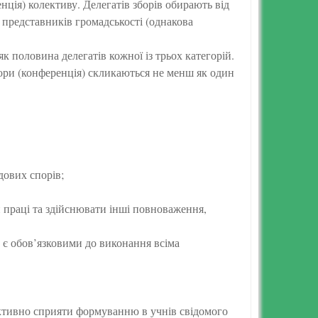
ція) колективу. Делегатів зборів обирають від
в, представників громадськості (однакова
як половина делегатів кожної із трьох категорій.
бори (конференція) скликаються не менш як один
дових спорів;
 праці та здійснювати інші повноваження,
 є обов’язковими до виконання всіма
активно сприяти формуванню в учнів свідомого