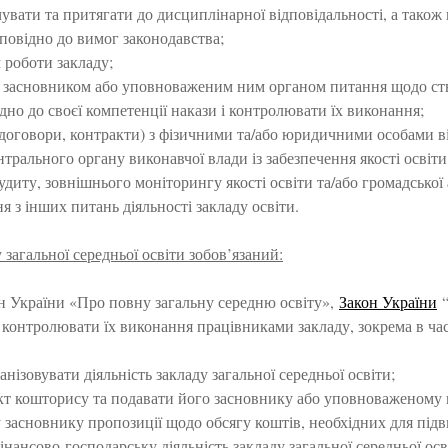
чувати та притягати до дисциплінарної відповідальності, а також
повідно до вимог законодавства;
 роботи закладу;
д засновником або уповноваженим ним органом питання щодо створ
дно до своєї компетенції накази і контролювати їх виконання;
договори, контракти) з фізичними та/або юридичними особами ві
нтрального органу виконавчої влади із забезпечення якості осві
удиту, зовнішнього моніторингу якості освіти та/або громадської 
 з інших питань діяльності закладу освіти.
 загальної середньої освіти зобов’язаний:
н України «Про повну загальну середню освіту»,
Закон України
“
 контролювати їх виконання працівниками закладу, зокрема в ча
анізовувати діяльність закладу загальної середньої освіти;
кт кошторису та подавати його засновнику або уповноваженому 
засновнику пропозиції щодо обсягу коштів, необхідних для підв
інансово-господарську діяльність закладу загальної середньої о