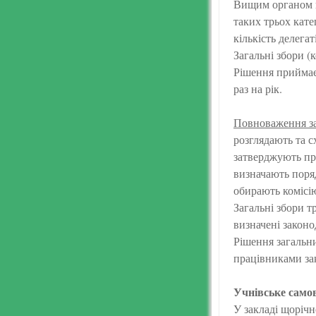
Вищим органом гр
таких трьох кате
кількість делегат
Загальні збори (
Рішення приймаєт
раз на рік.
Повноваження заг
розглядають та 
затверджують пр
визначають поряд
обирають комісію
Загальні збори 
визначені законо
Рішення загальни
працівниками зак
Учнівське само
У закладі щоріч