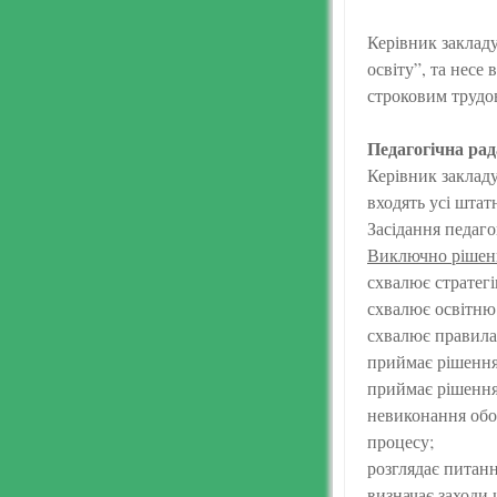
Керівник закладу
освіту”, та несе
строковим трудо
Педагогічна рад
Керівник закладу
входять усі штат
Засідання педаго
Виключно рішенн
схвалює стратегі
схвалює освітню (
схвалює правила
приймає рішення
приймає рішення 
невиконання обов
процесу;
розглядає питанн
визначає заходи