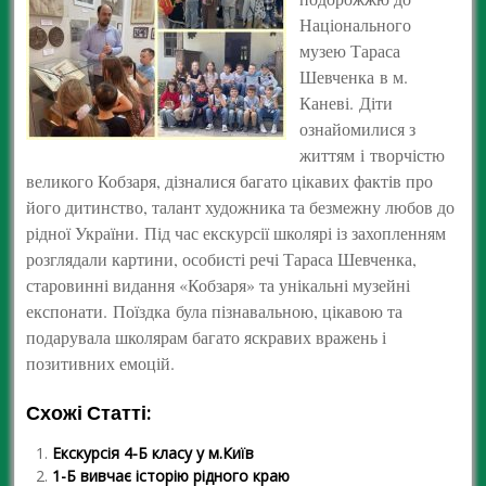
Національного
музею Тараса
Шевченка в м.
Каневі. Діти
ознайомилися з
життям і творчістю
великого Кобзаря, дізналися багато цікавих фактів про
його дитинство, талант художника та безмежну любов до
рідної України. Під час екскурсії школярі із захопленням
розглядали картини, особисті речі Тараса Шевченка,
старовинні видання «Кобзаря» та унікальні музейні
експонати. Поїздка була пізнавальною, цікавою та
подарувала школярам багато яскравих вражень і
позитивних емоцій.
Схожі Статті:
Екскурсія 4-Б класу у м.Київ
1-Б вивчає історію рідного краю