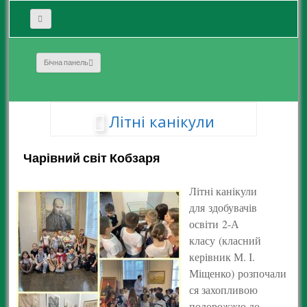
Бічна панель
Літні канікули
Чарівний світ Кобзаря
Літні канікули
для здобувачів
освіти 2-А
класу (класний
керівник М. І.
Міщенко) розпочали
ся захопливою
подорожжю до