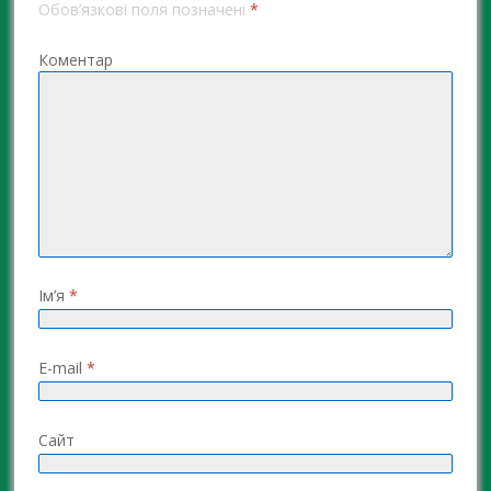
Обов’язкові поля позначені
*
Коментар
Ім’я
*
E-mail
*
Сайт