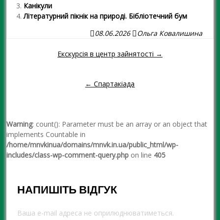
Канікули
Літературний пікнік на природі. Бібліотечний бум
08.06.2026
Ольга Ковалишина
Екскурсія в центр зайнятості →
Навігація повідомленням
← Спартакіада
Warning
: count(): Parameter must be an array or an object that
implements Countable in
/home/mnvkinua/domains/mnvk.in.ua/public_html/wp-
includes/class-wp-comment-query.php
on line
405
НАПИШІТЬ ВІДГУК
Ваша e-mail адреса не оприлюднюватиметься.