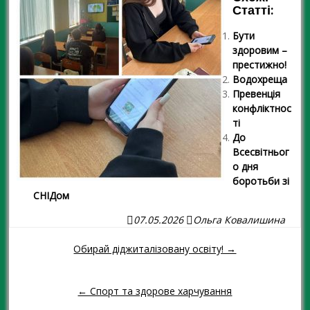
Статті:
Бути
здоровим –
престижно!
Водохреща
Превенція
конфліктнос
ті
До
Всесвітньог
о дня
боротьби зі
СНІДом
07.05.2026
Ольга Ковалишина
Обирай діджиталізовану освіту! →
Навігація повідомленням
← Спорт та здорове харчування