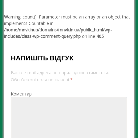
Warning
: count(): Parameter must be an array or an object that
implements Countable in
/home/mnvkinua/domains/mnvk.in.ua/public_html/wp-
includes/class-wp-comment-query.php
on line
405
НАПИШІТЬ ВІДГУК
Ваша e-mail адреса не оприлюднюватиметься.
Обов’язкові поля позначені
*
Коментар