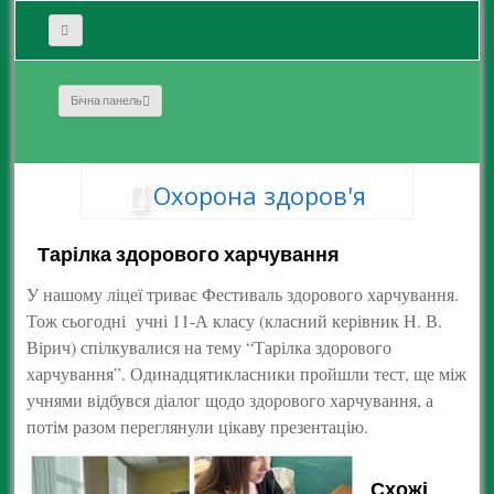
Бічна панель
Охорона здоров'я
Тарілка здорового харчування
У нашому ліцеї триває Фестиваль здорового харчування.
Тож сьогодні учні 11-А класу (класний керівник Н. В.
Вірич) спілкувалися на тему “Тарілка здорового
харчування”. Одинадцятикласники пройшли тест, ще між
учнями відбувся діалог щодо здорового харчування, а
потім разом переглянули цікаву презентацію.
Схожі