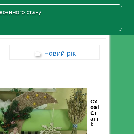
 воєнного стану
Новий рік
а
Сх
Ожі
Ст
Атт
І: