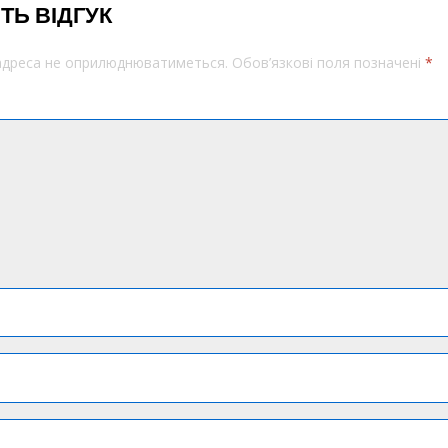
ТЬ ВІДГУК
 адреса не оприлюднюватиметься.
Обов’язкові поля позначені
*