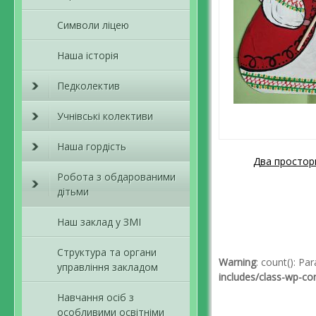
Символи ліцею
Наша історія
Педколектив
Учнівські колективи
Наша гордість
Два простори
Навігація пов
Робота з обдарованими
дітьми
Наш заклад у ЗМІ
Структура та органи
Warning
: count(): P
управління закладом
includes/class-wp-c
Навчання осіб з
особливими освітніми