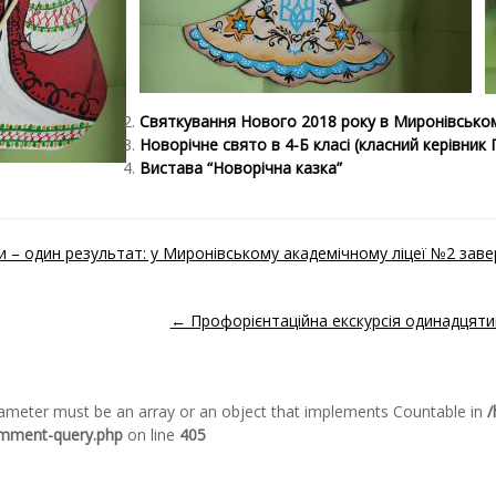
Святкування Нового 2018 року в Миронівсько
Новорічне свято в 4-Б класі (класний керівник 
Вистава “Новорічна казка”
 – один результат: у Миронівському академічному ліцеї №2 заве
ідомленням
← Профорієнтаційна екскурсія одинадцяти
arameter must be an array or an object that implements Countable in
/
omment-query.php
on line
405