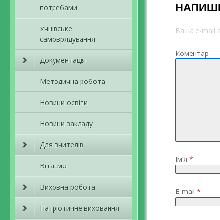
НАПИШІ
потребами
Учнівське
Ваша e-mail
самоврядування
Коментар
Документація
Методична робота
Новини освіти
Новини закладу
Для вчителів
Ім’я
*
Вітаємо
Виховна робота
E-mail
*
Патріотичне виховання