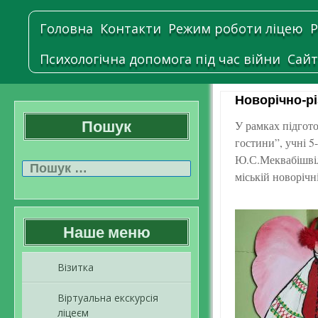
Головна
Контакти
Режим роботи ліцею
Р
Психологічна допомога під час війни
Сайт
Новорічно-рі
Пошук
У рамках підгото
гостини”, учні 5
Пошук:
Ю.С.Меквабішвіл
міській новоріч
Наше меню
Візитка
Віртуальна екскурсія
ліцеєм