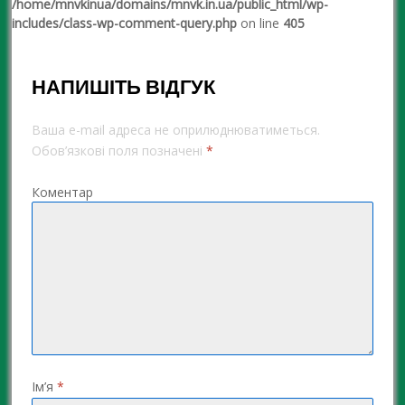
/home/mnvkinua/domains/mnvk.in.ua/public_html/wp-
includes/class-wp-comment-query.php
on line
405
НАПИШІТЬ ВІДГУК
Ваша e-mail адреса не оприлюднюватиметься.
Обов’язкові поля позначені
*
Коментар
Ім’я
*