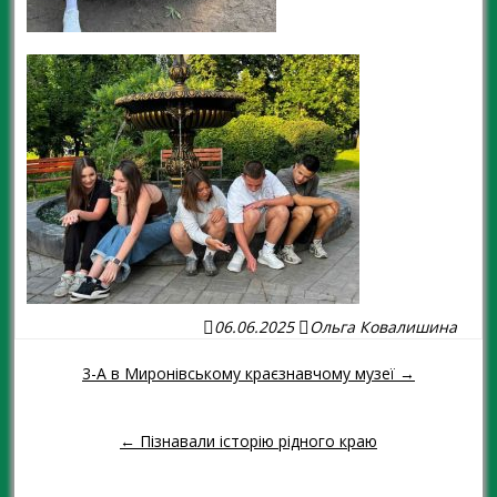
06.06.2025
Ольга Ковалишина
3-А в Миронівському краєзнавчому музеї →
Навігація повідомленням
← Пізнавали історію рідного краю