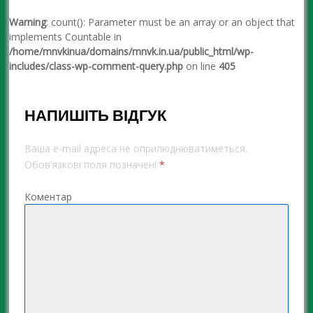
Warning
: count(): Parameter must be an array or an object that
implements Countable in
/home/mnvkinua/domains/mnvk.in.ua/public_html/wp-
includes/class-wp-comment-query.php
on line
405
НАПИШІТЬ ВІДГУК
Ваша e-mail адреса не оприлюднюватиметься.
Обов’язкові поля позначені
*
Коментар