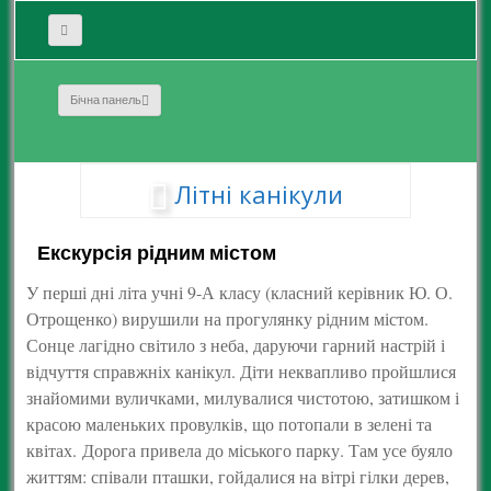
Бічна панель
Літні канікули
Екскурсія рідним містом
У перші дні літа учні 9-А класу (класний керівник Ю. О.
Отрощенко) вирушили на прогулянку рідним містом.
Сонце лагідно світило з неба, даруючи гарний настрій і
відчуття справжніх канікул. Діти неквапливо пройшлися
знайомими вуличками, милувалися чистотою, затишком і
красою маленьких провулків, що потопали в зелені та
квітах. Дорога привела до міського парку. Там усе буяло
життям: співали пташки, гойдалися на вітрі гілки дерев,