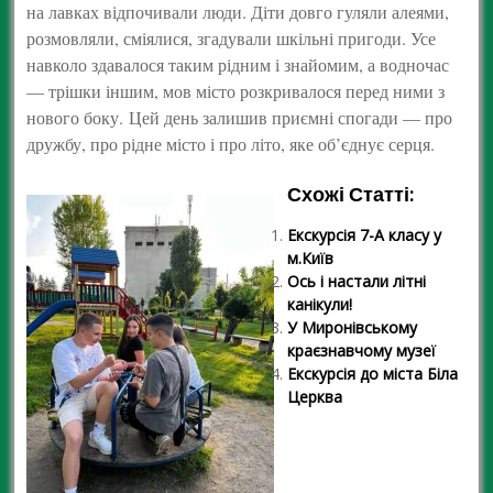
на лавках відпочивали люди. Діти довго гуляли алеями,
розмовляли, сміялися, згадували шкільні пригоди. Усе
навколо здавалося таким рідним і знайомим, а водночас
— трішки іншим, мов місто розкривалося перед ними з
нового боку. Цей день залишив приємні спогади — про
дружбу, про рідне місто і про літо, яке об’єднує серця.
Схожі Статті:
Екскурсія 7-А класу у
м.Київ
Ось і настали літні
канікули!
У Миронівському
краєзнавчому музеї
Екскурсія до міста Біла
Церква