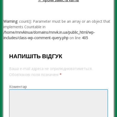
Warning
: count(): Parameter must be an array or an object that
implements Countable in
/home/mnvkinua/domains/mnvk.in.ua/public_html/wp-
includes/class-wp-comment-query.php
on line
405
НАПИШІТЬ ВІДГУК
Ваша e-mail адреса не оприлюднюватиметься.
Обов’язкові поля позначені
*
Коментар