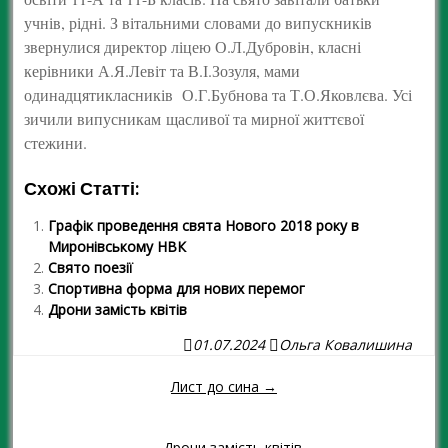
учнів, рідні. З вітальними словами до випускників
звернулися директор ліцею О.Л.Дубровін, класні
керівники А.Я.Левіт та В.І.Зозуля, мами
одинадцятикласників О.Г.Бубнова та Т.О.Яковлєва. Усі
зичили випусникам щасливої та мирної життєвої
стежини.
Схожі Статті:
Графік проведення свята Нового 2018 року в
Миронівському НВК
Свято поезії
Спортивна форма для нових перемог
Дрони замість квітів
01.07.2024
Ольга Ковалишина
Лист до сина →
Навігація повідомленням
← Дрони замість квітів