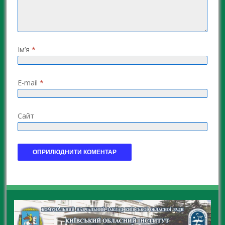
Ім’я
*
E-mail
*
Сайт