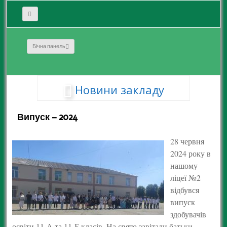
Бічна панель
Новини закладу
Випуск – 2024
28 червня
2024 року в
нашому
ліцеї №2
відбувся
випуск
здобувачів
освіти 11-А та 11-Б класів. На свято завітали батьки