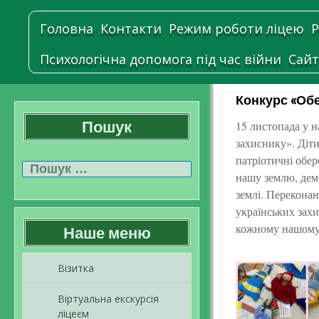
Головна
Контакти
Режим роботи ліцею
Р
Психологічна допомога під час війни
Сайт
Конкурс «Обе
Пошук
15 листопада у н
захиснику». Діти
Пошук:
патріотичні обе
нашу землю, демо
землі. Переконан
українських зах
кожному нашому 
Наше меню
Візитка
Віртуальна екскурсія
ліцеєм