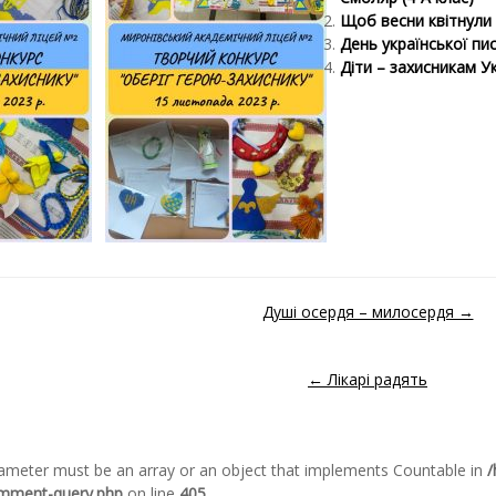
Щоб весни квітнули
День української пис
Діти – захисникам У
Душі осердя – милосердя →
ідомленням
← Лікарі радять
arameter must be an array or an object that implements Countable in
/
omment-query.php
on line
405