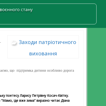
 воєнного стану
Заходи патріотичного
-
виховання
Знаємо, що підтримка дитини особливо дорога
ку поетесу Ларису Петрівну Косач-Квітку.
и “Мамо, іде вже зима” виразно читає Діана