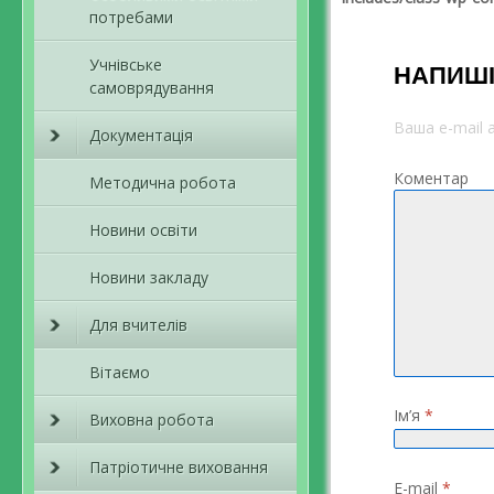
потребами
Учнівське
НАПИШІ
самоврядування
Ваша e-mail
Документація
Коментар
Методична робота
Новини освіти
Новини закладу
Для вчителів
Вітаємо
Ім’я
*
Виховна робота
Патріотичне виховання
E-mail
*