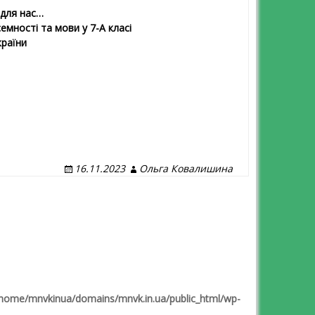
 для нас…
емності та мови у 7-А класі
країни
16.11.2023
Ольга Ковалишина
home/mnvkinua/domains/mnvk.in.ua/public_html/wp-