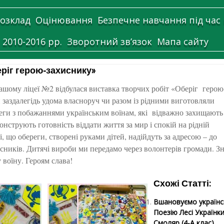
озклад
Оцінювання
Безпечне навчання під час
 2010-2016 рр.
Зворотний зв’язок
Мапа сайту
ріг герою-захиснику»
ашому ліцеї №2 відбулася виставка творчих робіт «Оберіг герою
 заздалегідь удома власноруч чи разом із рідними виготовляли
реги з побажаннями українським воїнам, які відважно захищають
нструють готовність віддати життя за мир і спокій на рідній
і, що обереги, створені руками дітей, надійдуть за адресою – до
исників. Дитячі вироби ми передамо через волонтерів громади. 
воїну. Героям слава!
Схожі Статті:
Вшановуємо українсь
Поезію Лесі Українк
Смоляр (4-А клас)