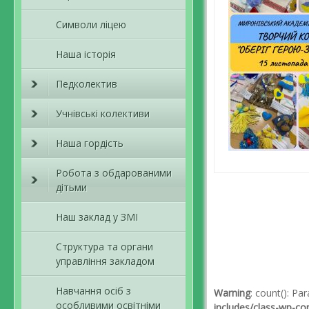
Символи ліцею
Наша історія
Педколектив
Учнівські колективи
Наша гордість
Робота з обдарованими
дітьми
Навігація пов
Наш заклад у ЗМІ
Структура та органи
управління закладом
Навчання осіб з
Warning
: count(): P
особливими освітніми
includes/class-wp-c