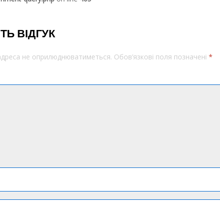
ТЬ ВІДГУК
 адреса не оприлюднюватиметься.
Обов’язкові поля позначені
*