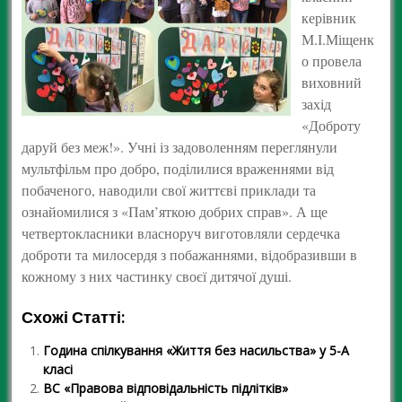
керівник
М.І.Міщенк
о провела
виховний
захід
«Доброту
даруй без меж!». Учні із задоволенням переглянули
мультфільм про добро, поділилися враженнями від
побаченого, наводили свої життєві приклади та
ознайомилися з «Пам’яткою добрих справ». А ще
четвертокласники власноруч виготовляли сердечка
доброти та милосердя з побажаннями, відобразивши в
кожному з них частинку своєї дитячої душі.
Схожі Статті:
Година спілкування «Життя без насильства» у 5-А
класі
ВС «Правова відповідальність підлітків»