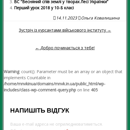
ВС “Весняний спів землі у творах Лесі Українки”
Перший урок 2018 у 10-Б класі
14.11.2023
Ольга Ковалишина
Зустріч із курсантами військового інституту →
Навігація повідомленням
← Добро починається з тебе!
Warning
: count(): Parameter must be an array or an object that
implements Countable in
/home/mnvkinua/domains/mnvk.in.ua/public_html/wp-
includes/class-wp-comment-query.php
on line
405
НАПИШІТЬ ВІДГУК
Ваша e-mail адреса не оприлюднюватиметься.