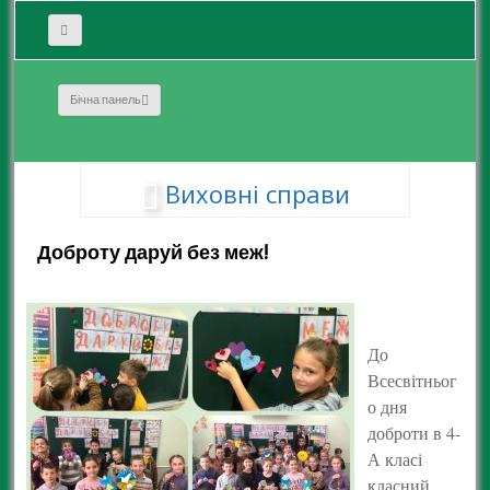
Бічна панель
Виховні справи
Доброту даруй без меж!
До
Всесвітньог
о дня
доброти в 4-
А класі
класний