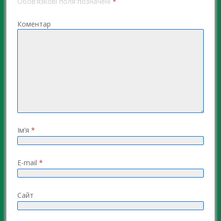
Обов’язкові поля позначені
*
Коментар
Ім’я
*
E-mail
*
Сайт