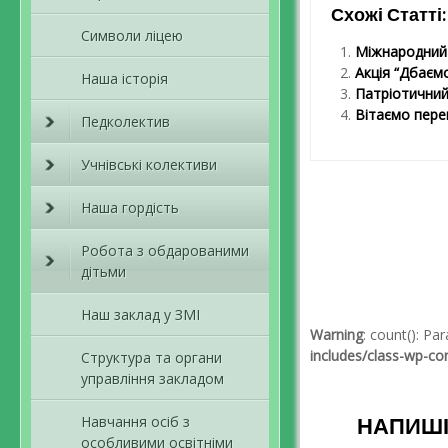
Схожі Статті:
Символи ліцею
Міжнародний 
Акція “Дбаєм
Наша історія
Патріотичний
Вітаємо пере
Педколектив
Учнівські колективи
Навігація пов
Наша гордість
Робота з обдарованими
дітьми
Наш заклад у ЗМІ
Warning
: count(): P
includes/class-wp-c
Структура та органи
управління закладом
Навчання осіб з
НАПИШІ
особливими освітніми