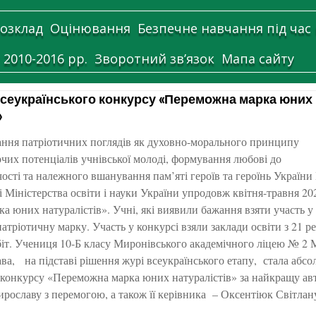
озклад
Оцінювання
Безпечне навчання під час
 2010-2016 рр.
Зворотний зв’язок
Мапа сайту
Всеукраїнського конкурсу «Переможна марка юних
»
ння патріотичних поглядів як духовно-морального принципу
рчих потенціалів учнівської молоді, формування любові до
чості та належного вшанування пам’яті героїв та героїнь Украї
і Міністерства освіти і науки України упродовж квітня-травня 
 юних натуралістів». Учні, які виявили бажання взяти участь у
атріотичну марку. Участь у конкурсі взяли заклади освіти з 21 р
іт. Учениця 10-Б класу Миронівського академічного ліцею № 2 Ми
ва, на підставі рішення журі всеукраїнського етапу, стала а
конкурсу «Переможна марка юних натуралістів» за найкращу авто
рославу з перемогою, а також її керівника – Оксентіюк Світлану