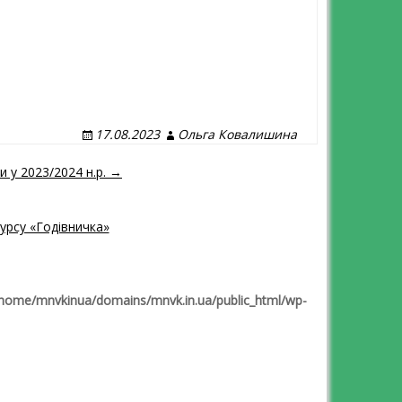
17.08.2023
Ольга Ковалишина
и у 2023/2024 н.р. →
урсу «Годівничка»
home/mnvkinua/domains/mnvk.in.ua/public_html/wp-