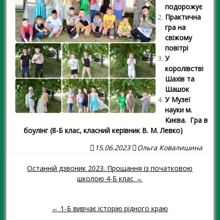
подорожує
Практична
гра на
свіжому
повітрі
У
королівстві
Шахів та
Шашок
У Музеї
науки м.
Києва. Гра в
боулінг (8-Б клас, класний керівник В. М. Левко)
15.06.2023
Ольга Ковалишина
Останній дзвоник 2023. Прощання із початковою
Навігація повідомленням
школою 4-Б клас →
← 1-Б вивчає історію рідного краю