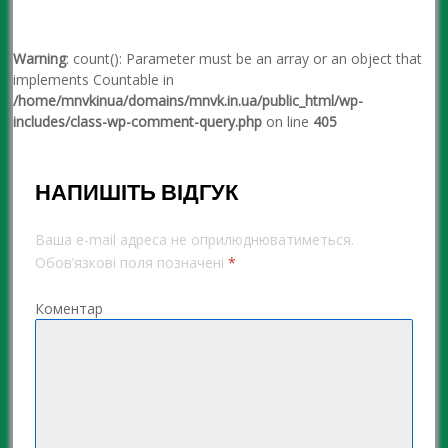
Warning
: count(): Parameter must be an array or an object that
implements Countable in
/home/mnvkinua/domains/mnvk.in.ua/public_html/wp-
includes/class-wp-comment-query.php
on line
405
НАПИШІТЬ ВІДГУК
Ваша e-mail адреса не оприлюднюватиметься.
Обов’язкові поля позначені
*
Коментар