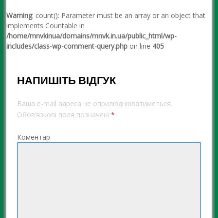
Warning
: count(): Parameter must be an array or an object that
implements Countable in
/home/mnvkinua/domains/mnvk.in.ua/public_html/wp-
includes/class-wp-comment-query.php
on line
405
НАПИШІТЬ ВІДГУК
Ваша e-mail адреса не оприлюднюватиметься.
Обов’язкові поля позначені
*
Коментар