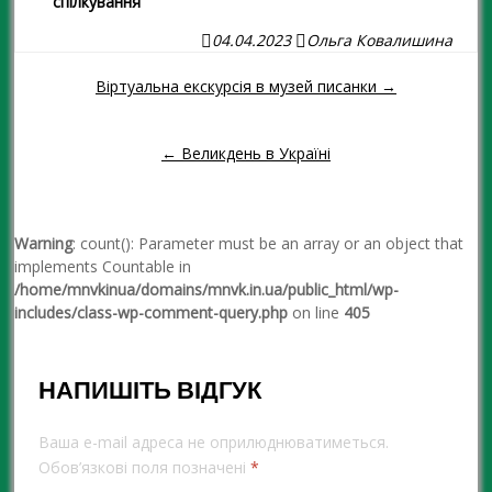
спілкування”
04.04.2023
Ольга Ковалишина
Віртуальна екскурсія в музей писанки →
Навігація повідомленням
← Великдень в Україні
Warning
: count(): Parameter must be an array or an object that
implements Countable in
/home/mnvkinua/domains/mnvk.in.ua/public_html/wp-
includes/class-wp-comment-query.php
on line
405
НАПИШІТЬ ВІДГУК
Ваша e-mail адреса не оприлюднюватиметься.
Обов’язкові поля позначені
*