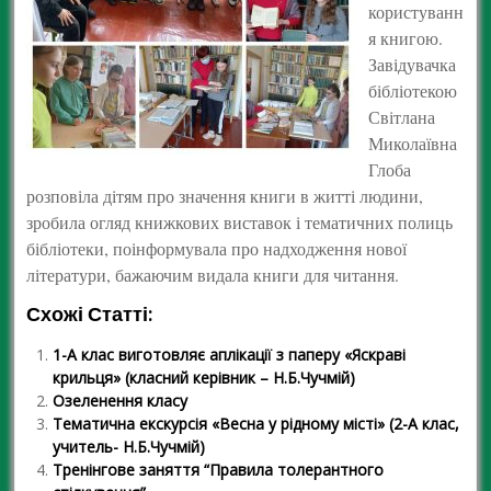
користуванн
я книгою.
Завідувачка
бібліотекою
Світлана
Миколаївна
Глоба
розповіла дітям про значення книги в житті людини,
зробила огляд книжкових виставок і тематичних полиць
бібліотеки, поінформувала про надходження нової
літератури, бажаючим видала книги для читання.
Схожі Статті:
1-А клас виготовляє аплікації з паперу «Яскраві
крильця» (класний керівник – Н.Б.Чучмій)
Озеленення класу
Тематична екскурсія «Весна у рідному місті» (2-А клас,
учитель- Н.Б.Чучмій)
Тренінгове заняття “Правила толерантного