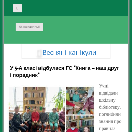
Бічна панель
Весняні канікули
У 5-А класі відбулася ГС “Книга – наш друг
і порадник”
Учні
відвідали
шкільну
бібліотеку,
поглибили
знання про
правила