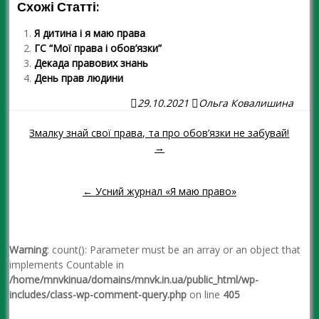
Схожі Статті:
Я дитина і я маю права
ГС “Мої права і обов’язки”
Декада правових знань
День прав людини
29.10.2021
Ольга Ковалишина
Змалку знай свої права, та про обов’язки не забувай!
Навігація повідомленням
→
← Усний журнал «Я маю право»
Warning
: count(): Parameter must be an array or an object that
implements Countable in
/home/mnvkinua/domains/mnvk.in.ua/public_html/wp-
includes/class-wp-comment-query.php
on line
405