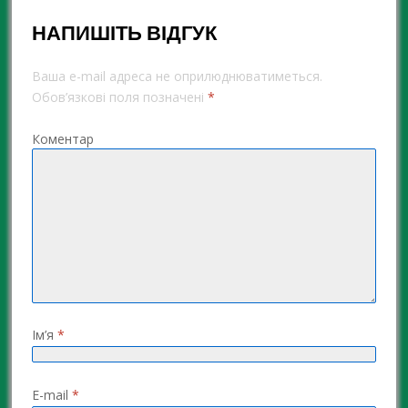
НАПИШІТЬ ВІДГУК
Ваша e-mail адреса не оприлюднюватиметься.
Обов’язкові поля позначені
*
Коментар
Ім’я
*
E-mail
*