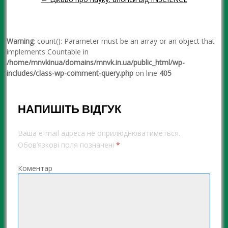
Warning
: count(): Parameter must be an array or an object that
implements Countable in
/home/mnvkinua/domains/mnvk.in.ua/public_html/wp-
includes/class-wp-comment-query.php
on line
405
НАПИШІТЬ ВІДГУК
Ваша e-mail адреса не оприлюднюватиметься.
Обов’язкові поля позначені
*
Коментар