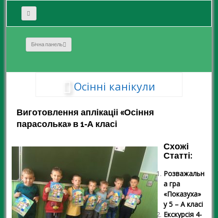
Бічна панель
Осінні канікули
Виготовлення аплікаціі «Осіння
парасолька» в 1-А класі
Схожі
Статті:
Розважальн
а гра
«Показуха»
у 5 – А класі
Екскурсія 4-