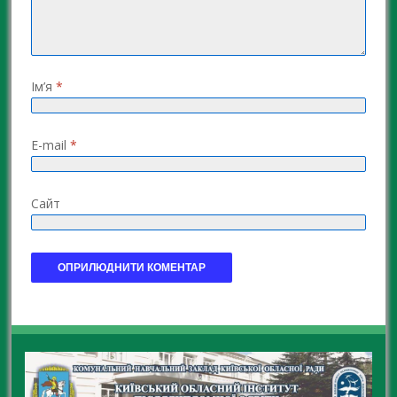
Ім’я
*
E-mail
*
Сайт