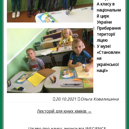
А класу в
національни
й цирк
України
Прибирання
території
ліцею
У музеї
«Становлен
ня
української
нації»
20.10.2021
Ольга Ковалишина
Лекторій для юних хіміків →
Навігація повідомленням
← Цікаво про науку: анонси від INSCIENCE