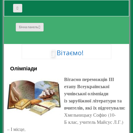
Бічна панель
Вітаємо!
Олімпіади
Вітаємо переможців ІІІ
етапу Всеукраїнської
учнівської олімпіади
із зарубіжної літератури та
вчителів, які їх підготували:
Хмельницьку Софію (10-
Б клас, учитель Майсус Л.Г.)
– І місце,