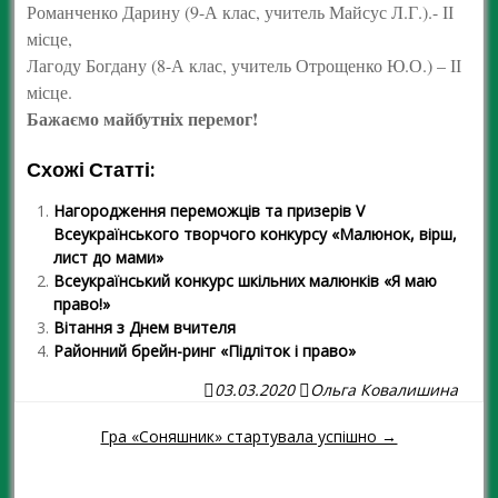
Романченко Дарину (9-А клас, учитель Майсус Л.Г.).- ІІ
місце,
Лагоду Богдану (8-А клас, учитель Отрощенко Ю.О.) – ІІ
місце.
Бажаємо майбутніх перемог!
Схожі Статті:
Нагородження переможців та призерів V
Всеукраїнського творчого конкурсу «Малюнок, вірш,
лист до мами»
Всеукраїнський конкурс шкільних малюнків «Я маю
право!»
Вітання з Днем вчителя
Районний брейн-ринг «Підліток і право»
03.03.2020
Ольга Ковалишина
Гра «Соняшник» стартувала успішно →
Навігація повідомленням