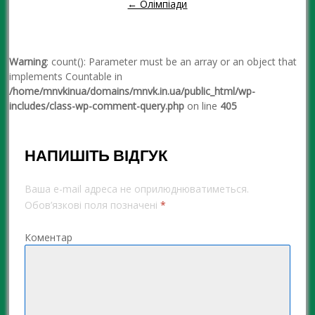
← Олімпіади
Warning
: count(): Parameter must be an array or an object that
implements Countable in
/home/mnvkinua/domains/mnvk.in.ua/public_html/wp-
includes/class-wp-comment-query.php
on line
405
НАПИШІТЬ ВІДГУК
Ваша e-mail адреса не оприлюднюватиметься.
Обов’язкові поля позначені
*
Коментар