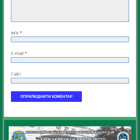
Ім’я
*
E-mail
*
Сайт