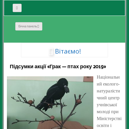
Бічна панель
Вітаємо!
Підсумки акції «Грак — птах року 2019»
Національн
ий еколого-
натуралісти
чний центр
учнівської
молоді при
Міністерстві
освіти і