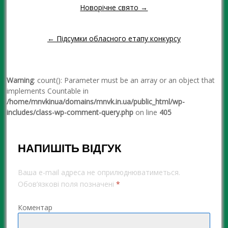
Новорічне свято →
Навігація повідомленням
← Підсумки обласного етапу конкурсу
Warning
: count(): Parameter must be an array or an object that
implements Countable in
/home/mnvkinua/domains/mnvk.in.ua/public_html/wp-
includes/class-wp-comment-query.php
on line
405
НАПИШІТЬ ВІДГУК
Ваша e-mail адреса не оприлюднюватиметься.
Обов’язкові поля позначені
*
Коментар