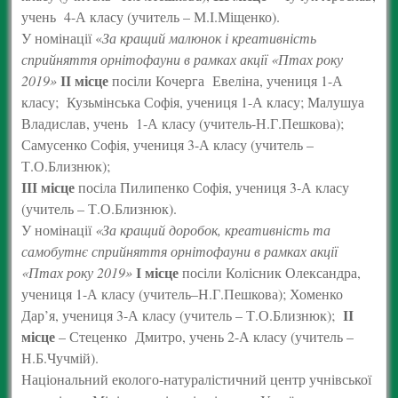
учень 4-А класу (учитель – М.І.Міщенко).
У номінації «
За кращий малюнок і креативність
сприйняття орнітофауни в рамках акції «Птах року
ІІ місце
2019»
посіли Кочерга Евеліна, учениця 1-А
класу; Кузьмінська Софія, учениця 1-А класу; Малушуа
Владислав, учень 1-А класу (учитель-Н.Г.Пешкова);
Самусенко Софія, учениця 3-А класу (учитель –
Т.О.Близнюк);
ІІІ місце
посіла Пилипенко Софія, учениця 3-А класу
(учитель – Т.О.Близнюк).
У номінації
«За кращий доробок, креативність та
самобутнє сприйняття орнітофауни в рамках акції
І місце
«Птах року 2019»
посіли Колісник Олександра,
учениця 1-А класу (учитель–Н.Г.Пешкова); Хоменко
ІІ
Дар’я, учениця 3-А класу (учитель – Т.О.Близнюк);
місце
– Стеценко Дмитро, учень 2-А класу (учитель –
Н.Б.Чучмій).
Національний еколого-натуралістичний центр учнівської