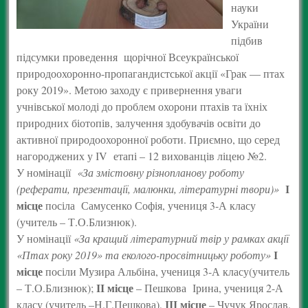
науки
України
підбив
підсумки проведення щорічної Всеукраїнської
природоохоронно-пропагандистської акції «Грак — птах
року 2019». Метою заходу є привернення уваги
учнівської молоді до проблем охорони птахів та їхніх
природних біотопів, залучення здобувачів освіти до
активної природоохоронної роботи. Приємно, що серед
нагороджених у ІV етапі – 12 вихованців ліцею №2.
У номінації
«За змістовну різнопланову роботу
І
(реферати, презентації, малюнки, літературні твори)»
місце
посіла Самусенко Софія, учениця 3-А класу
(учитель – Т.О.Близнюк).
У номінації
«
За кращий літературний твір у рамках акції
І
«Птах року 2019» та еколого-просвітницьку роботу»
місце
посіли Музира Альбіна, учениця 3-А класу(учитель
ІІ місце
– Т.О.Близнюк);
– Пешкова Ірина, учениця 2-А
ІІІ місце
класу (учитель –Н.Г.Пешкова),
– Чучук Ярослав,