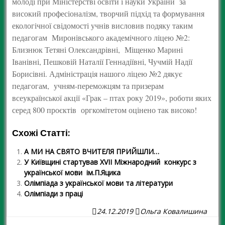
молоді при Міністерстві освіти і науки України за
високий професіоналізм, творчий підхід та формування
екологічної свідомості учнів висловив подяку таким
педагогам Миронівського академічного ліцею №2:
Близнюк Тетяні Олександрівні, Міщенко Марині
Іванівні, Пешковій Наталії Геннадіївні, Чучмій Надії
Борисівні. Адміністрація нашого ліцею №2 дякує
педагогам, учням-переможцям та призерам
всеукраїнської акції «Грак – птах року 2019», роботи яких
серед 800 проєктів оргкомітетом оцінено так високо!
Схожі Статті:
А МИ НА СВЯТО ВЧИТЕЛЯ ПРИЙШЛИ…
У Київщині стартував ХVІІ Міжнародний конкурс з
української мови ім.П.Яцика
Олімпіада з української мови та літератури
Олімпіади з праці
24.12.2019
Ольга Ковалишина