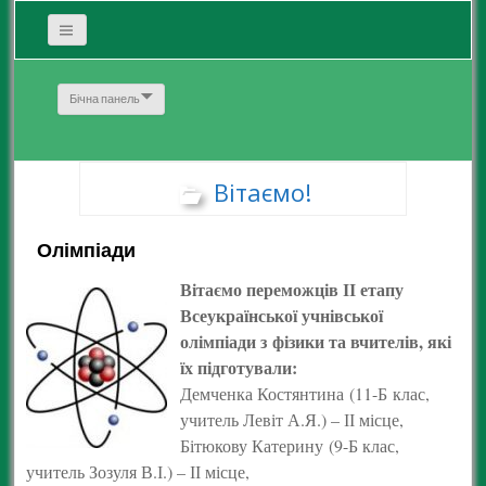
Бічна панель
Вітаємо!
Олімпіади
Вітаємо переможців ІІ етапу
Всеукраїнської учнівської
олімпіади з фізики та вчителів, які
їх підготували:
Демченка Костянтина (11-Б клас,
учитель Левіт А.Я.) – ІІ місце,
Бітюкову Катерину (9-Б клас,
учитель Зозуля В.І.) – ІІ місце,