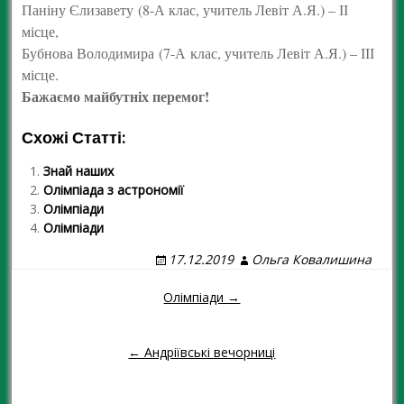
Паніну Єлизавету (8-А клас, учитель Левіт А.Я.) – ІІ
місце,
Бубнова Володимира (7-А клас, учитель Левіт А.Я.) – ІІІ
місце.
Бажаємо майбутніх перемог!
Схожі Статті:
Знай наших
Олімпіада з астрономії
Олімпіади
Олімпіади
17.12.2019
Ольга Ковалишина
Олімпіади →
Навігація повідомленням
← Андріївські вечорниці