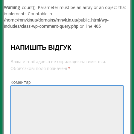
Warning
: count(): Parameter must be an array or an object that
implements Countable in
/home/mnvkinua/domains/mnvk.in.ua/public_html/wp-
includes/class-wp-comment-query.php
on line
405
НАПИШІТЬ ВІДГУК
Ваша e-mail адреса не оприлюднюватиметься.
Обов’язкові поля позначені
*
Коментар