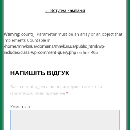
← Вступна кампанія
Warning
: count(): Parameter must be an array or an object that
implements Countable in
/home/mnvkinua/domains/mnvk.in.ua/public_html/wp-
includes/class-wp-comment-query.php
on line
405
НАПИШІТЬ ВІДГУК
Ваша e-mail адреса не оприлюднюватиметься.
Обов’язкові поля позначені
*
Коментар