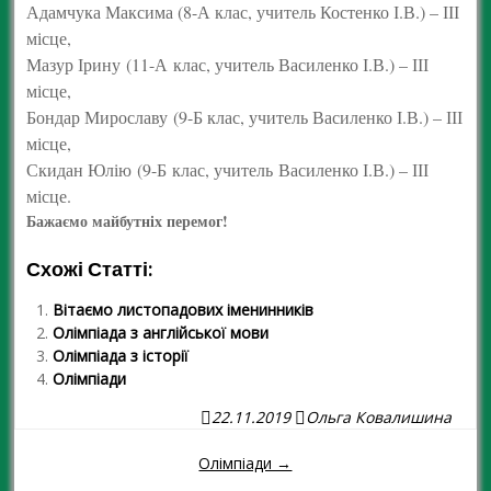
Адамчука Максима (8-А клас, учитель Костенко І.В.) – ІІІ
місце,
Мазур Ірину (11-А клас, учитель Василенко І.В.) – ІІІ
місце,
Бондар Мирославу (9-Б клас, учитель Василенко І.В.) – ІІІ
місце,
Скидан Юлію (9-Б клас, учитель Василенко І.В.) – ІІІ
місце.
Бажаємо майбутніх перемог!
Схожі Статті:
Вітаємо листопадових іменинників
Олімпіада з англійської мови
Олімпіада з історії
Олімпіади
22.11.2019
Ольга Ковалишина
Олімпіади →
Навігація повідомленням