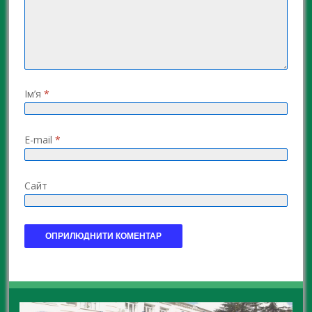
Ім’я
*
E-mail
*
Сайт