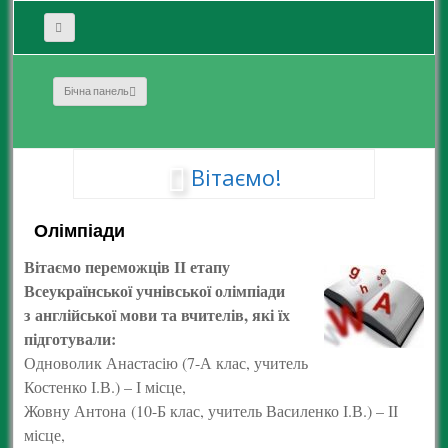
Бічна панель
Вітаємо!
Олімпіади
Вітаємо переможців ІІ етапу
Всеукраїнської учнівської олімпіади
з англійської мови та вчителів, які їх
підготували:
Одноволик Анастасію (7-А клас, учитель
Костенко І.В.) – І місце,
Жовну Антона (10-Б клас, учитель Василенко І.В.) – ІІ
місце,