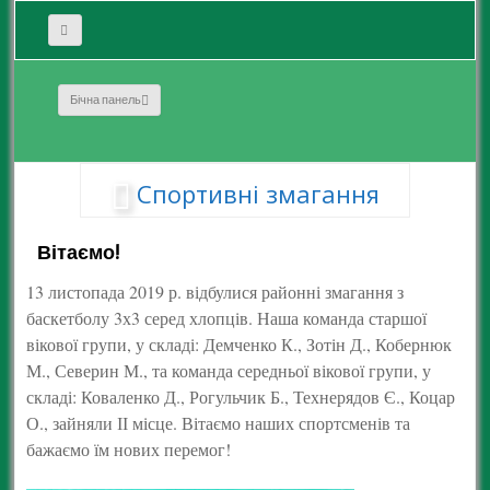
Бічна панель
Спортивні змагання
Вітаємо!
13 листопада 2019 р. відбулися районні змагання з
баскетболу 3х3 серед хлопців. Наша команда старшої
вікової групи, у складі: Демченко К., Зотін Д., Кобернюк
М., Северин М., та команда середньої вікової групи, у
складі: Коваленко Д., Рогульчик Б., Технерядов Є., Коцар
О., зайняли ІІ місце. Вітаємо наших спортсменів та
бажаємо їм нових перемог!