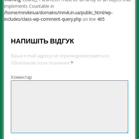
implements Countable in
/home/mnvkinua/domains/mnvk.in.ua/public_html/wp-
includes/class-wp-comment-query.php
on line
405
НАПИШІТЬ ВІДГУК
Ваша e-mail адреса не оприлюднюватиметься.
Обов’язкові поля позначені
*
Коментар