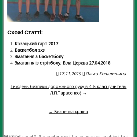
Схожі Статті:
Козацький гарт 2017
Баскетбол зхз
Змагання з баскетболу
Змагання із стрітболу, Біла Церква 27.04.2018
17.11.2019
Ольга Ковалишина
Тиждень безпеки дорожнього руху в 4-Б класі (учитель
Навігація повідомленням
Л.П.Тарасенко) →
← Безпечна країна
Warning
: count(): Parameter must be an array or an object that