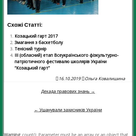
Схожі Статті:
Козацький гарт 2017
Змагання з баскетболу
Тенісний турнір
ІІІ (обласний) етап Всеукраїнського фізкультурно-
патріотичного фестивалю школярів України
“Козацький гарт”
16.10.2019
Ольга Ковалишина
Декада правових знань →
Навігація повідомленням
← Ушанували захисників України
Warning
: count(): Parameter must be an array or an object that