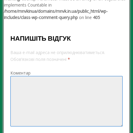
implements Countable in
/home/mnvkinua/domains/mnvk.in.ua/public_html/wp-
includes/class-wp-comment-query.php
on line
405
НАПИШІТЬ ВІДГУК
Ваша e-mail адреса не оприлюднюватиметься.
Обов’язкові поля позначені
*
Коментар