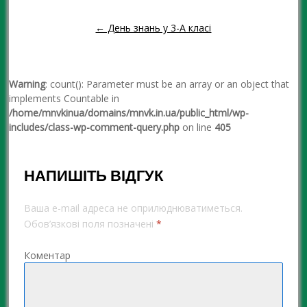
← День знань у 3-А класі
Warning
: count(): Parameter must be an array or an object that
implements Countable in
/home/mnvkinua/domains/mnvk.in.ua/public_html/wp-
includes/class-wp-comment-query.php
on line
405
НАПИШІТЬ ВІДГУК
Ваша e-mail адреса не оприлюднюватиметься.
Обов’язкові поля позначені
*
Коментар