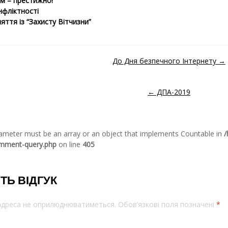
м – престижно!
нфліктності
яття із “Захисту Вітчизни”
До Дня безпечного Інтернету →
ідомленням
← ДПА-2019
arameter must be an array or an object that implements Countable in
/
omment-query.php
on line
405
ТЬ ВІДГУК
 адреса не оприлюднюватиметься.
Обов’язкові поля позначені
*