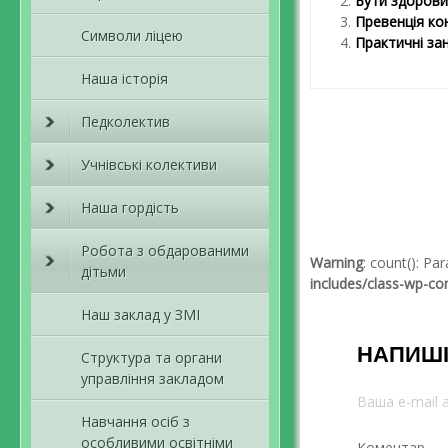
Бути здорови
Превенція ко
Символи ліцею
Практичні зан
Наша історія
Педколектив
Навігація пов
Учнівські колективи
Наша гордість
Робота з обдарованими
Warning
: count(): P
дітьми
includes/class-wp-c
Наш заклад у ЗМІ
НАПИШІ
Структура та органи
управління закладом
Ваша e-mail
Навчання осіб з
особливими освітніми
Коментар