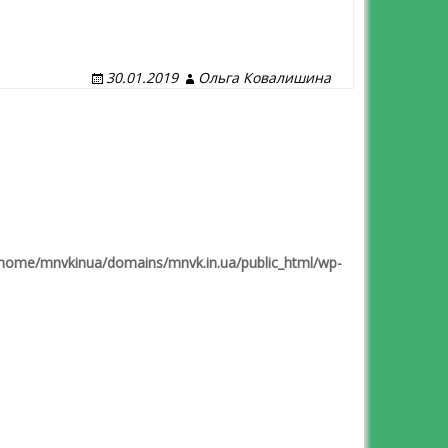
30.01.2019
Ольга Ковалишина
home/mnvkinua/domains/mnvk.in.ua/public_html/wp-