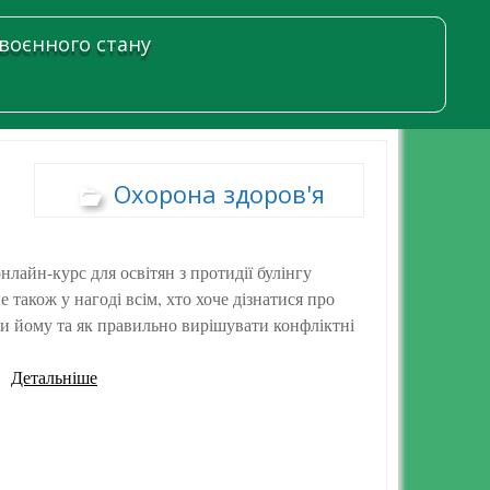
 воєнного стану
Охорона здоров'я
лайн-курс для освітян з протидії булінгу
е також у нагоді всім, хто хоче дізнатися про
ти йому та як правильно вирішувати конфліктні
Детальніше