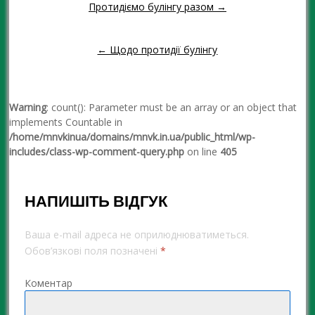
Протидіємо булінгу разом →
Навігація повідомленням
← Щодо протидії булінгу
Warning
: count(): Parameter must be an array or an object that
implements Countable in
/home/mnvkinua/domains/mnvk.in.ua/public_html/wp-
includes/class-wp-comment-query.php
on line
405
НАПИШІТЬ ВІДГУК
Ваша e-mail адреса не оприлюднюватиметься.
Обов’язкові поля позначені
*
Коментар