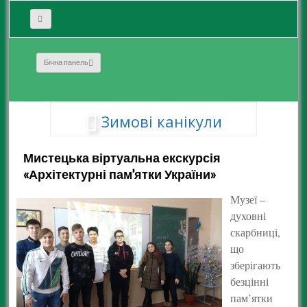
Бічна панель
Зимові канікули
Мистецька віртуальна екскурсія
«Архітектурні пам’ятки України»
Музеї –
духовні
скарбниці,
що
зберігають
безцінні
пам’ятки