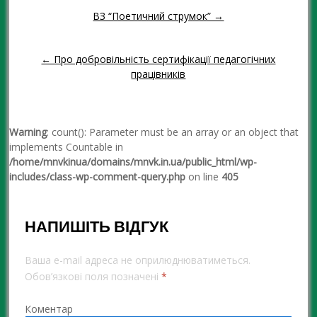
ВЗ “Поетичний струмок” →
Навігація повідомленням
← Про добровільність сертифікації педагогічних
працівників
Warning
: count(): Parameter must be an array or an object that
implements Countable in
/home/mnvkinua/domains/mnvk.in.ua/public_html/wp-
includes/class-wp-comment-query.php
on line
405
НАПИШІТЬ ВІДГУК
Ваша e-mail адреса не оприлюднюватиметься.
Обов’язкові поля позначені
*
Коментар