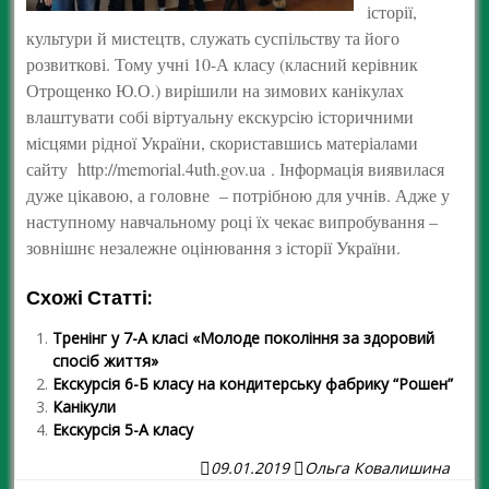
історії,
культури й мистецтв, служать суспільству та його
розвиткові. Тому учні 10-А класу (класний керівник
Отрощенко Ю.О.) вирішили на зимових канікулах
влаштувати собі віртуальну екскурсію історичними
місцями рідної України, скориставшись матеріалами
сайту http://memorial.4uth.gov.ua . Інформація виявилася
дуже цікавою, а головне – потрібною для учнів. Адже у
наступному навчальному році їх чекає випробування –
зовнішнє незалежне оцінювання з історії України.
Схожі Статті:
Тренінг у 7-А класі «Молоде покоління за здоровий
спосіб життя»
Екскурсія 6-Б класу на кондитерську фабрику “Рошен”
Канікули
Екскурсія 5-А класу
09.01.2019
Ольга Ковалишина