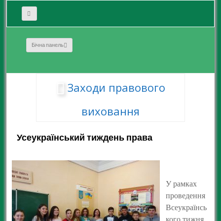
Бічна панель
Заходи правового
виховання
Усеукраїнський тиждень права
У рамках
проведення
Всеукраїнсь
кого тижня