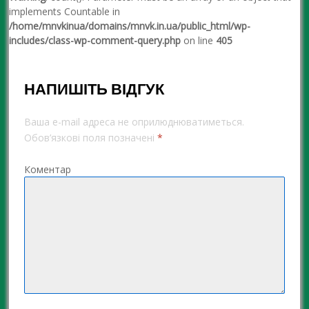
implements Countable in
/home/mnvkinua/domains/mnvk.in.ua/public_html/wp-
includes/class-wp-comment-query.php
on line
405
НАПИШІТЬ ВІДГУК
Ваша e-mail адреса не оприлюднюватиметься.
Обов’язкові поля позначені
*
Коментар