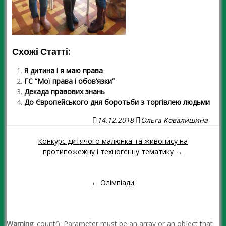
Схожі Статті:
Я дитина і я маю права
ГС “Мої права і обов’язки”
Декада правових знань
До Європейського дня боротьби з торгівлею людьми
14.12.2018
Ольга Ковалишина
Конкурс дитячого малюнка та живопису на
Навігація повідомленням
протипожежну і техногенну тематику →
← Олімпіади
Warning
: count(): Parameter must be an array or an object that