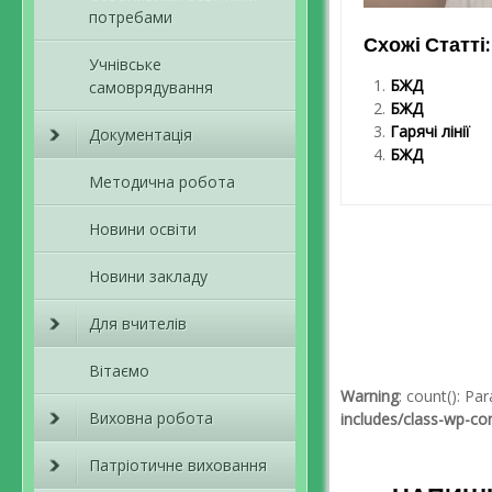
потребами
Схожі Статті:
Учнівське
БЖД
самоврядування
БЖД
Гарячі лінії
Документація
БЖД
Методична робота
Новини освіти
Навігація пов
Новини закладу
Для вчителів
Вітаємо
Warning
: count(): P
Виховна робота
includes/class-wp-c
Патріотичне виховання