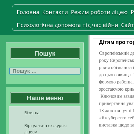
Головна
Контакти
Режим роботи ліцею
Р
Психологічна допомога під час війни
Сайт
Дітям про т
Пошук
Європейський де
року Європейськ
Пошук:
рівня обізнаност
до цього явища.
формою рабства,
зростаючою кримі
Ключовим завдан
Наше меню
привертання уваг
18 жовтня учні 1
Візитка
«Як уберегти себ
виставка щодо за
Віртуальна екскурсія
ліцеєм