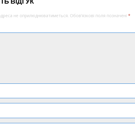
ТЬ ВІДГУК
 адреса не оприлюднюватиметься.
Обов’язкові поля позначені
*