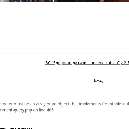
ВС “Здоров’ю дитини – зелене світло” у 2-
ідомленням
← БЖД
arameter must be an array or an object that implements Countable in
/
omment-query.php
on line
405