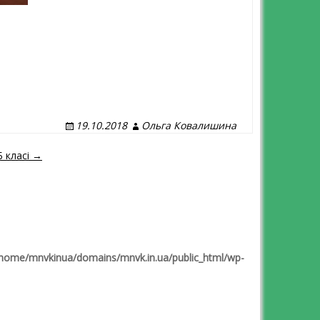
19.10.2018
Ольга Ковалишина
Б класі →
home/mnvkinua/domains/mnvk.in.ua/public_html/wp-