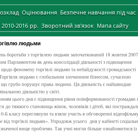
озклад
Оцінювання
Безпечне навчання під час
 2010-2016 рр.
Зворотний зв’язок
Мапа сайту
оргівлю людьми
нь боротьби з торгівлею людьми започаткований 18 жовтня 2007
им Парламентом як день консолідації діяльності з підвищення
і щодо феномену торгівлі людьми та небайдужості громадськості
 Торгівля людьми є глобальним злочинним бізнесом, сучасною
 що грубо порушує права людини. Ця діяльність є найшвидше
нальною діяльністю у світі.
ням цього дня є підвищення рівня поінформованості громадян п
и до тяжкого становища жінок, чоловіків і дітей, які постраждал
0-Б класу переглянули та взяли участь в обговоренні відеофіль
е від торгівлі людьми». Упродовж усього дня у кабінеті соціаль
значеної вище проблеми. Так учні могли більше ознайомитися із