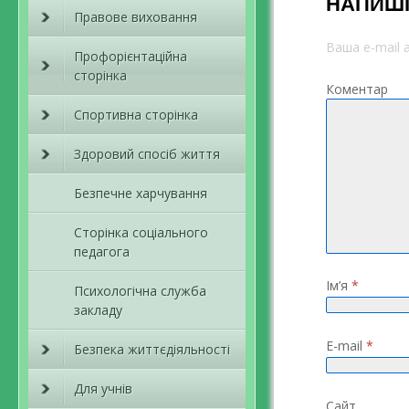
НАПИШІ
Правове виховання
Ваша e-mail
Профорієнтаційна
сторінка
Коментар
Спортивна сторінка
Здоровий спосіб життя
Безпечне харчування
Сторінка соціального
педагога
Ім’я
*
Психологічна служба
закладу
E-mail
*
Безпека життєдіяльності
Для учнів
Сайт