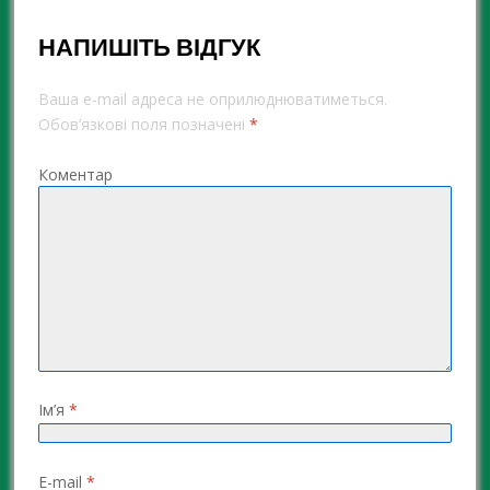
НАПИШІТЬ ВІДГУК
Ваша e-mail адреса не оприлюднюватиметься.
Обов’язкові поля позначені
*
Коментар
Ім’я
*
E-mail
*