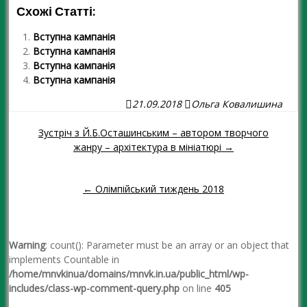
Схожі Статті:
Вступна кампанія
Вступна кампанія
Вступна кампанія
Вступна кампанія
21.09.2018
Ольга Ковалишина
Зустріч з Й.Б.Осташинським – автором творчого
Навігація повідомленням
жанру – архітектура в мініатюрі →
← Олімпійський тиждень 2018
Warning
: count(): Parameter must be an array or an object that
implements Countable in
/home/mnvkinua/domains/mnvk.in.ua/public_html/wp-
includes/class-wp-comment-query.php
on line
405