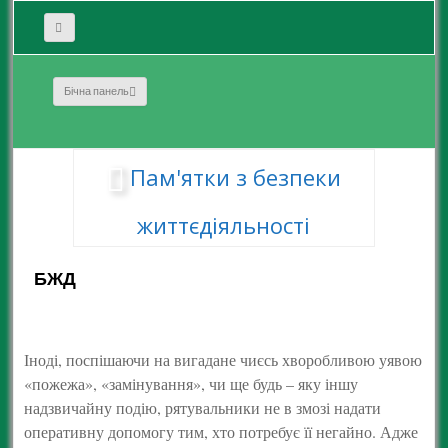
Бічна панель
Пам'ятки з безпеки
життєдіяльності
БЖД
Іноді, поспішаючи на вигадане чиєсь хворобливою уявою
«пожежа», «замінування», чи ще будь – яку іншу
надзвичайну подію, рятувальники не в змозі надати
оперативну допомогу тим, хто потребує її негайно. Адже