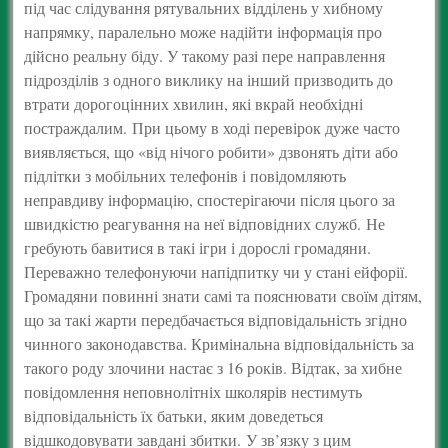
під час слідування рятувальних відділень у хибному
напрямку, паралельно може надійти інформація про
дійсно реальну біду. У такому разі пере направлення
підрозділів з одного виклику на інший призводить до
втрати дорогоцінних хвилин, які вкрай необхідні
постраждалим. При цьому в ході перевірок дуже часто
виявляється, що «від нічого робити» дзвонять діти або
підлітки з мобільних телефонів і повідомляють
неправдиву інформацію, спостерігаючи після цього за
швидкістю реагування на неї відповідних служб. Не
гребують бавитися в такі ігри і дорослі громадяни.
Переважно телефонуючи напідпитку чи у стані ейфорії.
Громадяни повинні знати самі та пояснювати своїм дітям,
що за такі жарти передбачається відповідальність згідно
чинного законодавства. Кримінальна відповідальність за
такого роду злочини настає з 16 років. Відтак, за хибне
повідомлення неповнолітніх школярів нестимуть
відповідальність їх батьки, яким доведеться
відшкодовувати завдані збитки. У зв’язку з цим