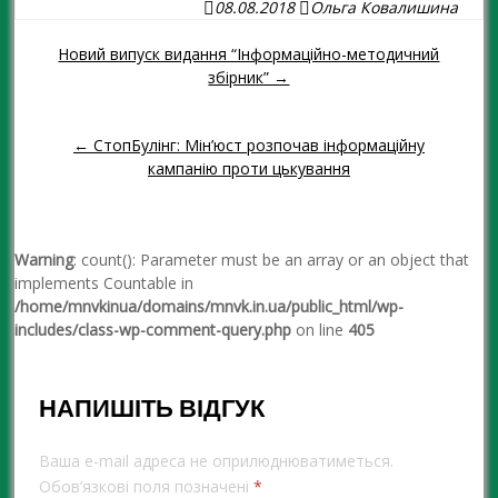
08.08.2018
Ольга Ковалишина
Новий випуск видання “Інформаційно-методичний
Навігація повідомленням
збірник” →
← СтопБулінг: Мін’юст розпочав інформаційну
кампанію проти цькування
Warning
: count(): Parameter must be an array or an object that
implements Countable in
/home/mnvkinua/domains/mnvk.in.ua/public_html/wp-
includes/class-wp-comment-query.php
on line
405
НАПИШІТЬ ВІДГУК
Ваша e-mail адреса не оприлюднюватиметься.
Обов’язкові поля позначені
*