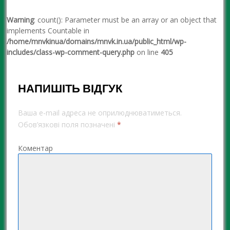
Warning
: count(): Parameter must be an array or an object that
implements Countable in
/home/mnvkinua/domains/mnvk.in.ua/public_html/wp-
includes/class-wp-comment-query.php
on line
405
НАПИШІТЬ ВІДГУК
Ваша e-mail адреса не оприлюднюватиметься.
Обов’язкові поля позначені
*
Коментар