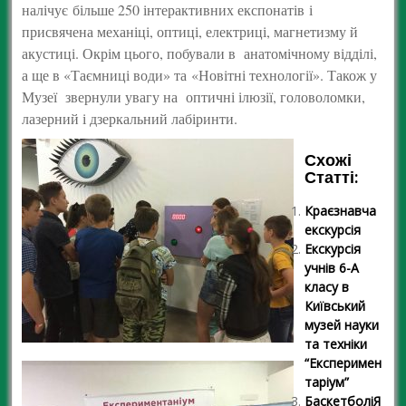
налічує більше 250 інтерактивних експонатів і
присвячена механіці, оптиці, електриці, магнетизму й
акустиці. Окрім цього, побували в анатомічному відділі,
а ще в «Таємниці води» та «Новітні технології». Також у
Музеї звернули увагу на оптичні ілюзії, головоломки,
лазерний і дзеркальний лабіринти.
Схожі
Статті:
Краєзнавча
екскурсія
Екскурсія
учнів 6-А
класу в
Київський
музей науки
та техніки
“Експеримен
таріум”
БаскетболіЯ