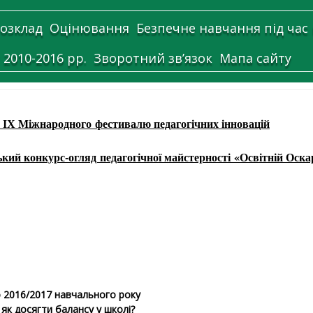
озклад
Оцінювання
Безпечне навчання під час
 2010-2016 рр.
Зворотний зв’язок
Мапа сайту
я ІХ Міжнародного
фестивалю педагогічних інновацій
ький конкурс-огляд
педагогічної майстерності
«Освітній Оска
 2016/2017 навчального року
: як досягти балансу у школі?