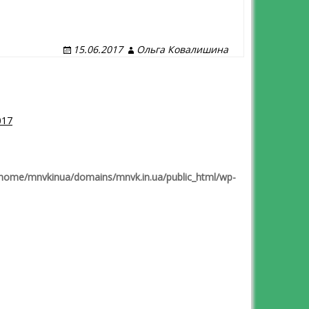
15.06.2017
Ольга Ковалишина
017
home/mnvkinua/domains/mnvk.in.ua/public_html/wp-