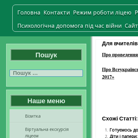
Головна
Контакти
Режим роботи ліцею
Р
Психологічна допомога під час війни
Сайт
Для вчителів
Пошук
Про проведенн
Пошук:
Про
Всеукраїнс
2017
»
Наше меню
Візитка
Схожі Статті:
Віртуальна екскурсія
Готуємось до
ліцеєм
Діти і папери