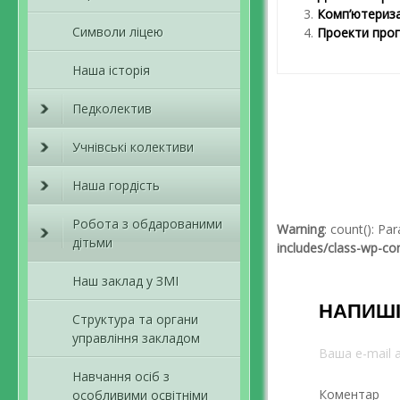
Комп’ютериза
Символи ліцею
Проекти прог
Наша історія
Педколектив
Навігація пов
Учнівські колективи
Наша гордість
Робота з обдарованими
Warning
: count(): P
дітьми
includes/class-wp-c
Наш заклад у ЗМІ
НАПИШІ
Структура та органи
управління закладом
Ваша e-mail
Навчання осіб з
Коментар
особливими освітніми