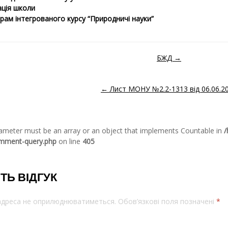
ція школи
рам інтегрованого курсу “Природничі науки”
БЖД →
ідомленням
← Лист МОНУ №2.2-1313 від 06.06.2
arameter must be an array or an object that implements Countable in
/
omment-query.php
on line
405
ТЬ ВІДГУК
 адреса не оприлюднюватиметься.
Обов’язкові поля позначені
*