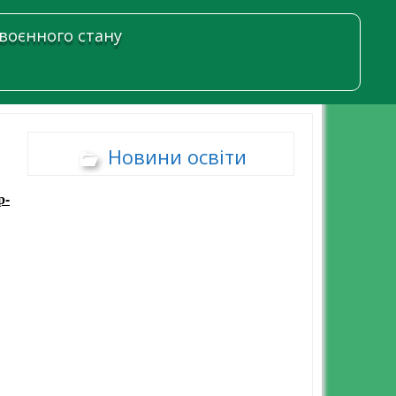
 воєнного стану
Новини освіти
р-