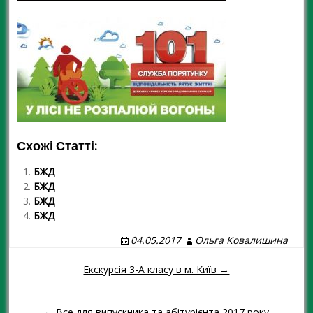
Схожі Статті:
БЖД
БЖД
БЖД
БЖД
04.05.2017
Ольга Ковалишина
Екскурсія 3-А класу в м. Київ →
Навігація повідомленням
← Все для випускника та абітурієнта 2017 року