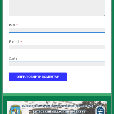
Ім’я
*
E-mail
*
Сайт