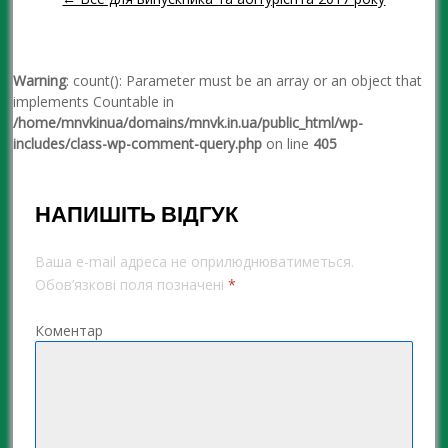
Warning
: count(): Parameter must be an array or an object that
implements Countable in
/home/mnvkinua/domains/mnvk.in.ua/public_html/wp-
includes/class-wp-comment-query.php
on line
405
НАПИШІТЬ ВІДГУК
Ваша e-mail адреса не оприлюднюватиметься.
Обов’язкові поля позначені
*
Коментар