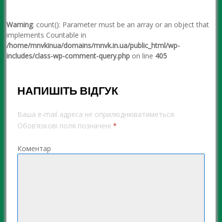
Warning
: count(): Parameter must be an array or an object that
implements Countable in
/home/mnvkinua/domains/mnvk.in.ua/public_html/wp-
includes/class-wp-comment-query.php
on line
405
НАПИШІТЬ ВІДГУК
Ваша e-mail адреса не оприлюднюватиметься.
Обов’язкові поля позначені
*
Коментар