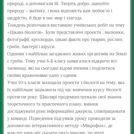
природі, а допомагали їй. Творіть добро, шануйте
природу – матінку, і вона відповість вам любов’ю і
щедрістю, й буде в нас мир і злагода.
Тиждень розпочався виставкою учнівських робіт на тему
«Цікава біологія». Були представлені проекти , малюнки,
фотографії, кросворди, цікаві факти про тварин, рослин,
гриби, бактерії і віруси.
Одними з найбільш загадкових живих організмів на Землі
є гриби. Тому учні 6-Б класу намагалися відкрити всі
таємниці, які на сьогодні відомі вченим і поділитися
своїми враженнями один з одним.
Учні 10-х класів захищали проекти з біології на тему, яка
їх найбільше зацікавила під час вивчення курсу біології
протягом року. Школярі продемонстрували свої знання
теоретичного та практичного плану, вміння
досліджувати різні інформаційні джерела, співпрацювати
у команді. Підведення підсумків уроку проводили за
допомогою інтерактивного методу «Мікрофон», де
кож¬ен учнь міг сказати щось швидко, по черзі,