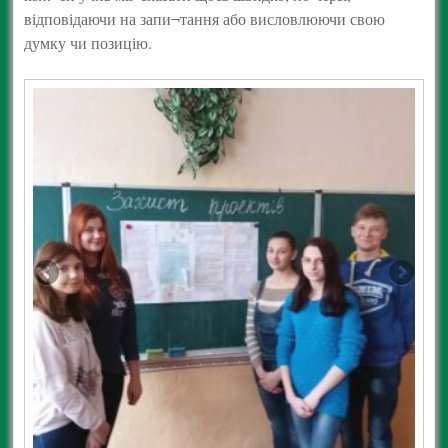
відповідаючи на запи¬тання або висловлюючи свою
думку чи позицію.