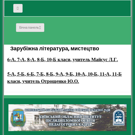
Бічна панель
Зарубіжна література, мистецтво
6-А. 7-А, 8-А, 8-Б, 10-Б класи, учитель Майсус Л.Г.
5-А, 5-Б, 6-Б, 7-Б, 8-Б, 9-А, 9-Б, 10-А, 10-Б, 11-А, 11-Б
класи, учитель Отрощенко Ю.О.