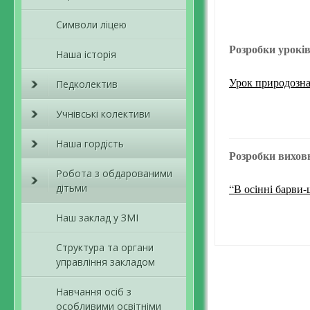
Символи ліцею
Розробки уроків
Наша історія
Урок природознав
Педколектив
Учнівські колективи
Наша гордість
Розробки виховн
Робота з обдарованими
дітьми
“В осінні барви
Наш заклад у ЗМІ
Структура та органи
управління закладом
Навчання осіб з
особливими освітніми