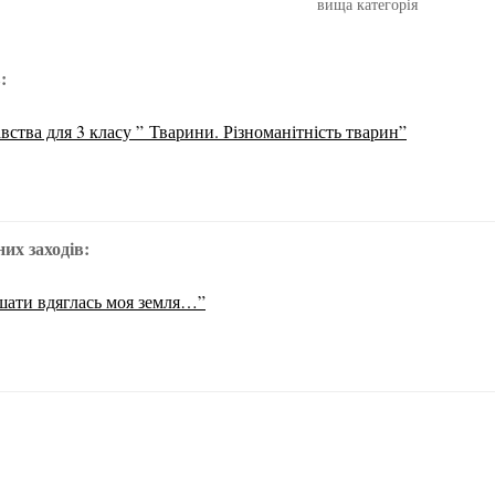
вища категорія
:
ства для 3 класу ” Тварини. Різноманітність тварин”
их заходів:
-шати вдяглась моя земля…”