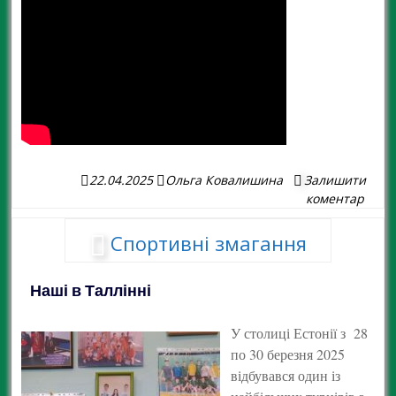
22.04.2025
Ольга Ковалишина
Залишити
коментар
Спортивні змагання
Наші в Таллінні
У столиці Естонії з 28
по 30 березня 2025
відбувався один із