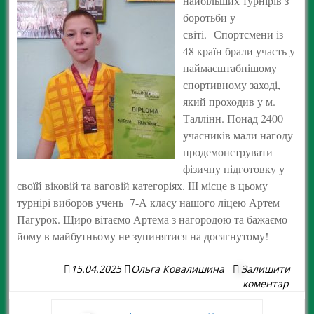
найбільших турнірів з
боротьби у
світі. Спортсмени із
48 країн брали участь у
наймасштабнішому
спортивному заході,
який проходив у м.
Таллінн. Понад 2400
учасників мали нагоду
продемонструвати
фізичну підготовку у
своїй віковій та ваговій категоріях. ІІІ місце в цьому
турнірі виборов учень 7-А класу нашого ліцею Артем
Пагурок. Щиро вітаємо Артема з нагородою та бажаємо
йому в майбутньому не зупинятися на досягнутому!
15.04.2025
Ольга Ковалишина
Залишити
коментар