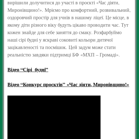
вирішили долучитися до участі в проєкті «Час діяти,
Миронівщино!». Мріємо про комфортний, розвивальний,
оздоровчий простір для учнів в нашому ліцеї. Це місце, в
якому діти різного віку будуть цікаво проводити час. Тут
кожен знайде для себе заняття до смаку. Розфарбуймо
наші сірі будні у яскраві соковиті кольори дитячої
зацікавленості та посмішок. Цей задум може стати
реальністю завдяки підтримці БФ «МХП – Громаді».
Відео “Сірі будні”
Відео “Конкурс проєктів” «Час діяти, Миронівщино!»