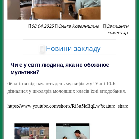
08.04.2025
Ольга Ковалишина
Залишити
коментар
Новини закладу
Чи є у світі людина, яка не обожнює
мультики?
06 квітня відзначають день мультфільму! Учні 10-Б
дізналися у школярів молодших класів їхні вподобання.
https://www.youtube.com/shorts/Ri3u5leBqLw?feature=share