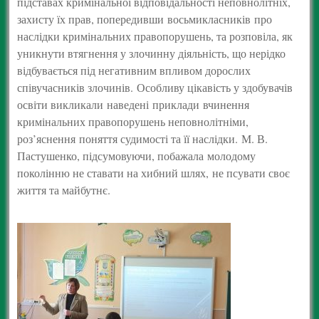
підставах кримінальної відповідальності неповнолітніх,
захисту їх прав, попередивши восьмикласників про
наслідки кримінальних правопорушень, та розповіла, як
уникнути втягнення у злочинну діяльність, що нерідко
відбувається під негативним впливом дорослих
співучасників злочинів. Особливу цікавість у здобувачів
освіти викликали наведені приклади вчинення
кримінальних правопорушень неповнолітніми,
роз’яснення поняття судимості та її наслідки. М. В.
Пастушенко, підсумовуючи, побажала молодому
поколінню не ставати на хибний шлях, не псувати своє
життя та майбутнє.