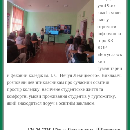
учні 9-их
класів мали
змогу
отримати
інформацію
про КЗ
КОР
«Богуславсь
кий
гуманітарни
й фаховий коледж ім. І. С. Нечуя-Левицького». Викладачі
розповіли дев’ятикласникам про сучасний освітній
простір коледжу, насичене студентське життя та
комфортні умови проживання студентів у гуртожитку,
який знаходиться поруч з освітнім закладом.
24.04.2025
Ольга Ковалишина
Залишити