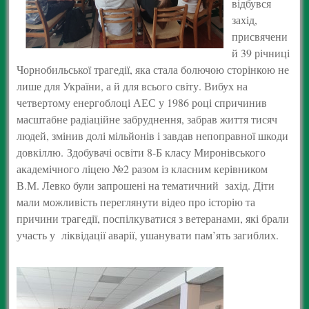
відбувся
захід,
присвячени
й 39 річниці
Чорнобильської трагедії, яка стала болючою сторінкою не
лише для України, а й для всього світу. Вибух на
четвертому енергоблоці АЕС у 1986 році спричинив
масштабне радіаційне забруднення, забрав життя тисяч
людей, змінив долі мільйонів і завдав непоправної шкоди
довкіллю. Здобувачі освіти 8-Б класу Миронівського
академічного ліцею №2 разом із класним керівником
В.М. Левко були запрошені на тематичний захід. Діти
мали можливість переглянути відео про історію та
причини трагедії, поспілкуватися з ветеранами, які брали
участь у ліквідації аварії, ушанувати пам’ять загиблих.