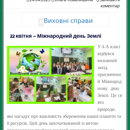
коментар
Виховні справи
22 квітня – Міжнародний день Землі
У 4-А класі
відбувся
виховний
захід,
присвячени
й Міжнарод
ному дню
Землі. Це св
ято
природи,
яке нагадує про важливість збереження нашої планети та
її ресурсів. Цей день започаткований із метою
підкреслення проблем екології, привернення уваги до