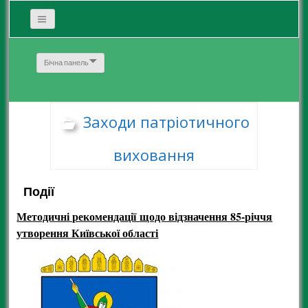
Бічна панель
Заходи патріотичного
виховання
Події
Методичні рекомендації
щодо відзначення 85-річчя
утворення Київської області