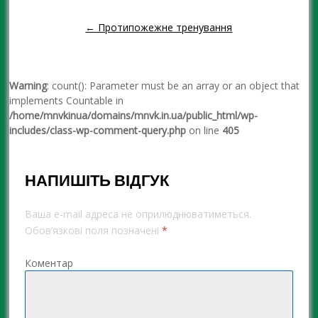
← Протипожежне тренування
Warning
: count(): Parameter must be an array or an object that
implements Countable in
/home/mnvkinua/domains/mnvk.in.ua/public_html/wp-
includes/class-wp-comment-query.php
on line
405
НАПИШІТЬ ВІДГУК
Ваша e-mail адреса не оприлюднюватиметься.
Обов’язкові поля позначені
*
Коментар