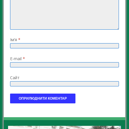
Ім’я
*
E-mail
*
Сайт