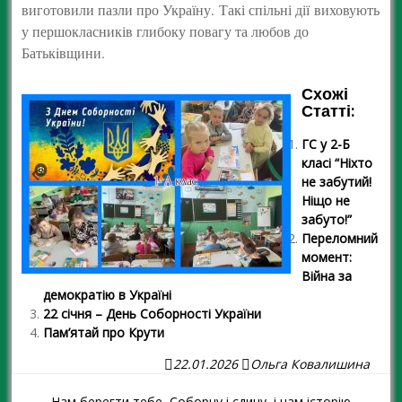
виготовили пазли про Україну.
Такі спільні дії
виховують
у першокласників глибоку повагу та любов до
Батькiвщини
.
Схожі
Статті:
ГС у 2-Б
класі “Ніхто
не забутий!
Ніщо не
забуто!”
Переломний
момент:
Війна за
демократію в Україні
22 січня – День Соборності України
Пам’ятай про Крути
22.01.2026
Ольга Ковалишина
Нам берегти тебе, Соборну і єдину, і нам історію