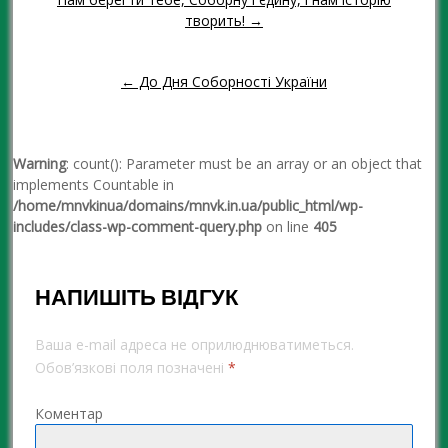
Навігація повідомленням
творить! →
← До Дня Соборності України
Warning
: count(): Parameter must be an array or an object that
implements Countable in
/home/mnvkinua/domains/mnvk.in.ua/public_html/wp-
includes/class-wp-comment-query.php
on line
405
НАПИШІТЬ ВІДГУК
Ваша e-mail адреса не оприлюднюватиметься.
Обов’язкові поля позначені
*
Коментар