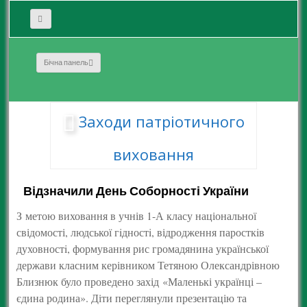
Бічна панель
Заходи патріотичного
виховання
Відзначили День Соборності України
З
метою виховання в учнів 1-А класу національної
свідомості, людської г
i
дност
i
, відродження паростк
i
в
духовност
i
, формування рис громадянина української
держави класним керівником Тетяною Олександрівною
Близнюк було проведено захід
«Маленькі українці –
єдина родина». Діти переглянули презентацію та